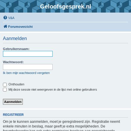
Geloofsgesprek.nl
V&A
Forumoverzicht
Aanmelden
Gebruikersnaam:
Wachtwoord:
Ik ben mijn wachtwoord vergeten
Onthouden
Mij deze sessie niet weergeven in de lijst met online gebruikers
REGISTREER
Om je te kunnen aanmelden, moet je geregistreerd zijn. Registratie neemt
enkele minuten in beslag, maar geeft je extra mogelijkheden. De
forumbeheerder kan ook extra permissies toestaan aan geregistreerde