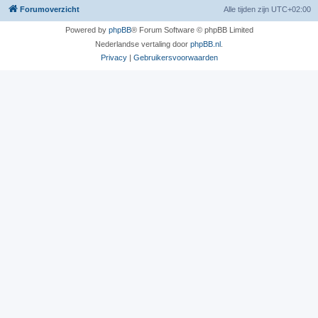
Forumoverzicht
Alle tijden zijn
UTC+02:00
Powered by
phpBB
® Forum Software © phpBB Limited
Nederlandse vertaling door
phpBB.nl
.
Privacy
|
Gebruikersvoorwaarden