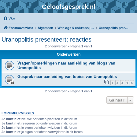
Geloofsgesprek.nl
V&A
Forumoverzicht
Algemeen
Weblogs & columns ; gedichten
Uranopolitis presenteert; reacties
Uranopolitis presenteert; reacties
2 onderwerpen • Pagina
1
van
1
Onderwerpen
Vragen/opmerkingen naar aanleiding van blogs van
Uranopolitis
Gesprek naar aanleiding van topics van Uranopolitis
1
2
3
4
5
2 onderwerpen • Pagina
1
van
1
Ga naar
FORUMPERMISSIES
Je
kunt niet
nieuwe berichten plaatsen in dit forum
Je
kunt niet
reageren op onderwerpen in dit forum
Je
kunt niet
je eigen berichten wijzigen in dit forum
Je
kunt niet
je eigen berichten verwijderen in dit forum