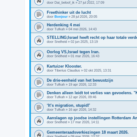
door
Dat_beloof_ik
»
27 jul 2022, 17:09
Freethinker uit de lucht
door
Bonjour
»
28 jul 2026, 20:05
Herdenking 4 mei
door
Tufkah
»
04 mei 2026, 14:43
STELLING;Israel heeft recht op haar totale verd
door
Snelheid
»
02 jun 2025, 13:19
Oorlog VS,Israel tegen Iran.
door
Snelheid
»
01 mar 2026, 16:43
Kartuizer Klooster.
door
Tiberius Claudius
»
02 okt 2025, 13:31
De drie-eenheid van het bewustzijn
door
Tufkah
»
19 apr 2026, 12:33
Denken alleen leidt tot verlies van gevoelens. "
door
Tufkah
»
12 apr 2026, 09:46
‘It’s migration, stupid!’
door
Tufkah
»
16 apr 2026, 14:32
Aanslagen op joodse instellingen Rotterdam A
door
Snelheid
»
17 mar 2026, 14:11
Gemeenteraadsverkiezingen 18 maart 2026.
door
Snelheid
»
09 mar 2026, 12:37