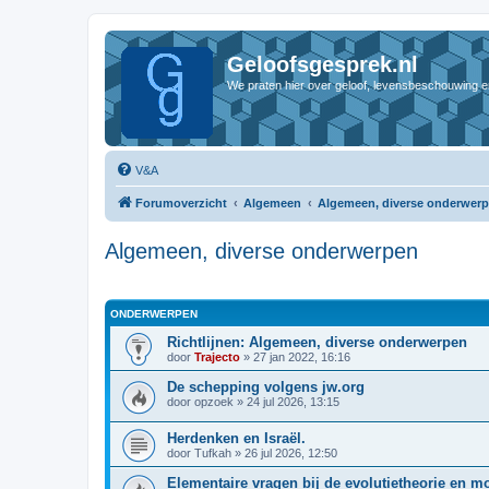
Geloofsgesprek.nl
We praten hier over geloof, levensbeschouwing e
V&A
Forumoverzicht
Algemeen
Algemeen, diverse onderwer
Algemeen, diverse onderwerpen
ONDERWERPEN
Richtlijnen: Algemeen, diverse onderwerpen
door
Trajecto
»
27 jan 2022, 16:16
De schepping volgens jw.org
door
opzoek
»
24 jul 2026, 13:15
Herdenken en Israël.
door
Tufkah
»
26 jul 2026, 12:50
Elementaire vragen bij de evolutietheorie en m