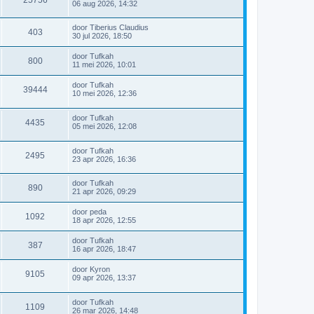
06 aug 2026, 14:32
door
Tiberius Claudius
403
30 jul 2026, 18:50
door
Tufkah
800
11 mei 2026, 10:01
door
Tufkah
39444
10 mei 2026, 12:36
door
Tufkah
4435
05 mei 2026, 12:08
door
Tufkah
2495
23 apr 2026, 16:36
door
Tufkah
890
21 apr 2026, 09:29
door
peda
1092
18 apr 2026, 12:55
door
Tufkah
387
16 apr 2026, 18:47
door
Kyron
9105
09 apr 2026, 13:37
door
Tufkah
1109
26 mar 2026, 14:48