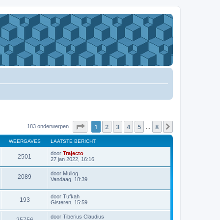
Pagina
1
van
8
1
2
3
4
5
8
Volgende
183 onderwerpen
…
WEERGAVES
LAATSTE BERICHT
door
Trajecto
2501
27 jan 2022, 16:16
door
Mullog
2089
Vandaag, 18:39
door
Tufkah
193
Gisteren, 15:59
door
Tiberius Claudius
25756