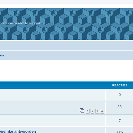
n wat ons verder bezighoudt!
pen
REACTIES
0
88
1
2
3
4
7
ogelijke antwoorden
659