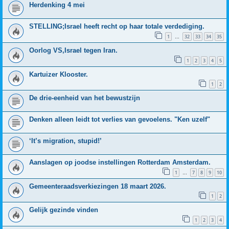
Herdenking 4 mei
STELLING;Israel heeft recht op haar totale verdediging.
1
32
33
34
35
…
Oorlog VS,Israel tegen Iran.
1
2
3
4
5
Kartuizer Klooster.
1
2
De drie-eenheid van het bewustzijn
Denken alleen leidt tot verlies van gevoelens. "Ken uzelf"
‘It’s migration, stupid!’
Aanslagen op joodse instellingen Rotterdam Amsterdam.
1
7
8
9
10
…
Gemeenteraadsverkiezingen 18 maart 2026.
1
2
Gelijk gezinde vinden
1
2
3
4