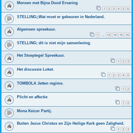
Mensen met Bijna Dood Ervaring
1
2
3
4
5
6
STELLING;;Wat moet er gebeuren in Nederland.
Algemeen spreekuur.
1
13
14
15
16
…
STELLING; dit is niet mijn samenleving.
Het Stoeptegel Spreekuur.
1
2
3
Het discussie Loket.
1
2
3
4
5
TOMBOLA Jetten regime.
1
2
Plicht en affectie
1
2
Mona Keizer Partij.
Buiten Jezus Christus en Zijn Heilige Kerk geen Zaligheid.
1
2
3