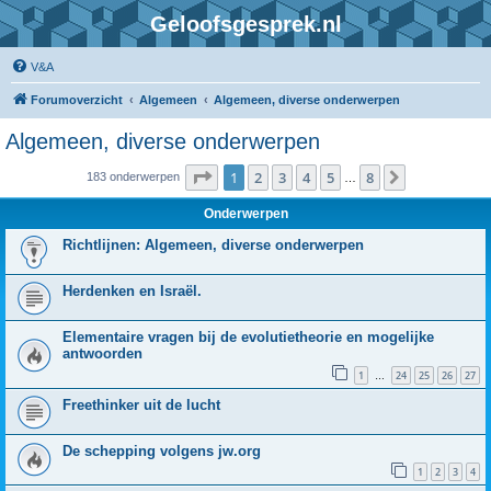
Geloofsgesprek.nl
V&A
Forumoverzicht
Algemeen
Algemeen, diverse onderwerpen
Algemeen, diverse onderwerpen
Pagina
1
van
8
1
2
3
4
5
8
Volgende
183 onderwerpen
…
Onderwerpen
Richtlijnen: Algemeen, diverse onderwerpen
Herdenken en Israël.
Elementaire vragen bij de evolutietheorie en mogelijke
antwoorden
1
24
25
26
27
…
Freethinker uit de lucht
De schepping volgens jw.org
1
2
3
4