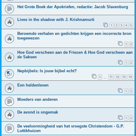
Het Grote Boek der Apokriefen, redactie: Jacob Slavenburg
Lives in the shadow with J. Krishnamurti
1
2
3
4
5
Beroemde verhalen en gedichten krijgen een incorrecte bron
toegewezen
1
2
Hoe God verscheen aan de Friezen & Hoe God verscheen aan
de Saksen
1
2
Nepbijbels: Is jouw bijbel echt?
1
71
72
73
74
…
Een heldenleven
1
2
Moeders van anderen
De avond is ongemak
1
2
De veelvormingheid van het vroegste Christendom - G.P.
Luttikhuizen