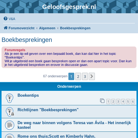
Geloofsgesprek.nl
V&A
Forumoverzicht
Algemeen
Boekbesprekingen
Boekbesprekingen
Forumregels
Als je een tip wil geven over een bepaald boek, dan kan dat hier in het topic
"Boekentips".
Wil je uitgebreid een boek gaan bespreken open er dan een apart topic voor. Dan kun
je het uitgebreid bespreken en erover in discussie gaan.
1
2
3
Volgende
67 onderwerpen
Onderwerpen
Boekentips
1
2
3
4
5
6
Richtlijnen "Boekbesprekingen"
De weg naar binnen volgens Teresa van Ávila - Het innerlijk
kasteel
Rome ons thuis;Scott en Kimberly Hahn.