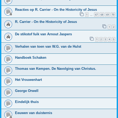
Reacties op R. Carrier - On the Historicity of Jesus
1
67
68
69
70
…
R. Carrier - On the Historicity of Jesus
1
2
De stikstof fuik van Arnout Jaspers
1
2
3
4
5
Verhalen van toen van W.G. van de Hulst
Handboek Schaken
Thomas van Kempen. De Navolging van Christus.
Het Vrouwenhart
George Orwell
Eindelijk thuis
Eeuwen van duisternis