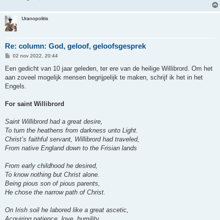
Uranopolitis
Re: column: God, geloof, geloofsgesprek
B
02 nov 2022, 20:44
e
r
Een gedicht van 10 jaar geleden, ter ere van de heilige Willibrord. Om het
i
aan zoveel mogelijk mensen begrijpelijk te maken, schrijf ik het in het
c
h
Engels.
t
For saint Willibrord
Saint Willibrord had a great desire,
To turn the heathens from darkness unto Light.
Christ’s faithful servant, Willibrord had traveled,
From native England down to the Frisian lands
From early childhood he desired,
To know nothing but Christ alone.
Being pious son of pious parents,
He chose the narrow path of Christ.
On Irish soil he labored like a great ascetic,
Acquiring patience, love, humility.