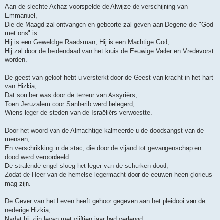
Aan de slechte Achaz voorspelde de Alwijze de verschijning van
Emmanuel,
Die de Maagd zal ontvangen en geboorte zal geven aan Degene die "God
met ons" is.
Hij is een Geweldige Raadsman, Hij is een Machtige God,
Hij zal door de heldendaad van het kruis de Eeuwige Vader en Vredevorst
worden.
De geest van geloof hebt u versterkt door de Geest van kracht in het hart
van Hizkia,
Dat somber was door de terreur van Assyriërs,
Toen Jeruzalem door Sanherib werd belegerd,
Wiens leger de steden van de Israëliërs verwoestte.
Door het woord van de Almachtige kalmeerde u de doodsangst van de
mensen,
En verschrikking in de stad, die door de vijand tot gevangenschap en
dood werd veroordeeld.
De stralende engel sloeg het leger van de schurken dood,
Zodat de Heer van de hemelse legermacht door de eeuwen heen glorieus
mag zijn.
De Gever van het Leven heeft gehoor gegeven aan het pleidooi van de
nederige Hizkia,
Nadat hij zijn leven met vijftien jaar had verlengd.