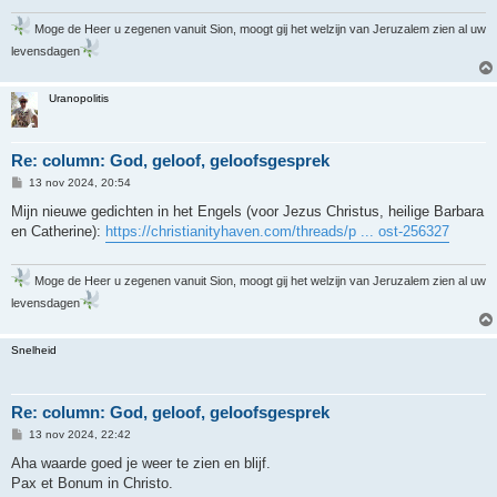
Moge de Heer u zegenen vanuit Sion, moogt gij het welzijn van Jeruzalem zien al uw
levensdagen
Uranopolitis
Re: column: God, geloof, geloofsgesprek
B
13 nov 2024, 20:54
e
r
Mijn nieuwe gedichten in het Engels (voor Jezus Christus, heilige Barbara
i
en Catherine):
https://christianityhaven.com/threads/p ... ost-256327
c
h
t
Moge de Heer u zegenen vanuit Sion, moogt gij het welzijn van Jeruzalem zien al uw
levensdagen
Snelheid
Re: column: God, geloof, geloofsgesprek
B
13 nov 2024, 22:42
e
r
Aha waarde goed je weer te zien en blijf.
i
Pax et Bonum in Christo.
c