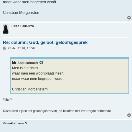
h
maar waar men begrepen wordt.
t
Christian Morgenstern
Piebe Paulusma
Re: column: God, geloof, geloofsgesprek
B
23 dec 2018, 15:59
e
r
i
c
Anja
schreef:
h
Men is niet thuis
t
waar men een woonplaats heeft,
maar waar men begrepen wordt.
Christian Morgenstern
*like*
Deze allen zijn in het geloof gestorven, de beloften niet verkregen hebbende
Vertrokken user 5