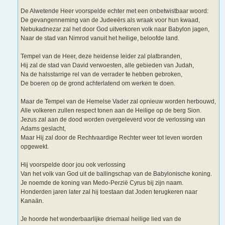
De Alwetende Heer voorspelde echter met een onbetwistbaar woord:
De gevangenneming van de Judeeërs als wraak voor hun kwaad,
Nebukadnezar zal het door God uitverkoren volk naar Babylon jagen,
Naar de stad van Nimrod vanuit het heilige, beloofde land.
Tempel van de Heer, deze heidense leider zal platbranden,
Hij zal de stad van David verwoesten, alle gebieden van Judah,
Na de halsstarrige rel van de verrader te hebben gebroken,
De boeren op de grond achterlatend om werken te doen.
Maar de Tempel van de Hemelse Vader zal opnieuw worden herbouwd,
Alle volkeren zullen respect tonen aan de Heilige op de berg Sion.
Jezus zal aan de dood worden overgeleverd voor de verlossing van
Adams geslacht,
Maar Hij zal door de Rechtvaardige Rechter weer tot leven worden
opgewekt.
Hij voorspelde door jou ook verlossing
Van het volk van God uit de ballingschap van de Babylonische koning.
Je noemde de koning van Medo-Perzië Cyrus bij zijn naam.
Honderden jaren later zal hij toestaan dat Joden terugkeren naar
Kanaän.
Je hoorde het wonderbaarlijke driemaal heilige lied van de