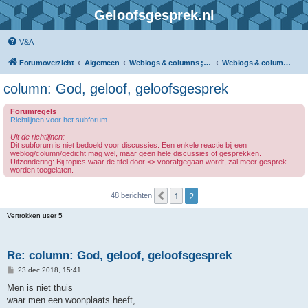
Geloofsgesprek.nl
V&A
Forumoverzicht
Algemeen
Weblogs & columns ; gedichten
Weblogs & columns ; gedichten, open gedeelte
column: God, geloof, geloofsgesprek
Forumregels
Richtlijnen voor het subforum
Uit de richtlijnen:
Dit subforum is niet bedoeld voor discussies. Een enkele reactie bij een
weblog/column/gedicht mag wel, maar geen hele discussies of gesprekken.
Uitzondering: Bij topics waar de titel door <> voorafgegaan wordt, zal meer gesprek
worden toegelaten.
1
2
Vorige
48 berichten
Vertrokken user 5
Re: column: God, geloof, geloofsgesprek
B
23 dec 2018, 15:41
e
r
Men is niet thuis
i
waar men een woonplaats heeft,
c