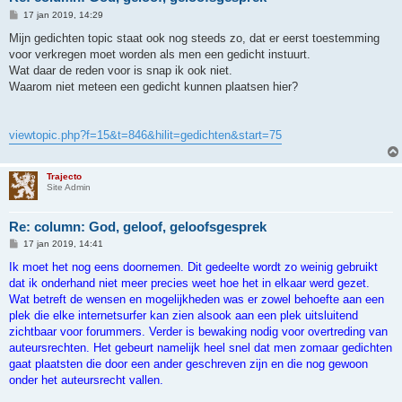
B
17 jan 2019, 14:29
e
r
Mijn gedichten topic staat ook nog steeds zo, dat er eerst toestemming
i
voor verkregen moet worden als men een gedicht instuurt.
c
h
Wat daar de reden voor is snap ik ook niet.
t
Waarom niet meteen een gedicht kunnen plaatsen hier?
viewtopic.php?f=15&t=846&hilit=gedichten&start=75
Trajecto
Site Admin
Re: column: God, geloof, geloofsgesprek
B
17 jan 2019, 14:41
e
r
Ik moet het nog eens doornemen. Dit gedeelte wordt zo weinig gebruikt
i
dat ik onderhand niet meer precies weet hoe het in elkaar werd gezet.
c
h
Wat betreft de wensen en mogelijkheden was er zowel behoefte aan een
t
plek die elke internetsurfer kan zien alsook aan een plek uitsluitend
zichtbaar voor forummers. Verder is bewaking nodig voor overtreding van
auteursrechten. Het gebeurt namelijk heel snel dat men zomaar gedichten
gaat plaatsten die door een ander geschreven zijn en die nog gewoon
onder het auteursrecht vallen.