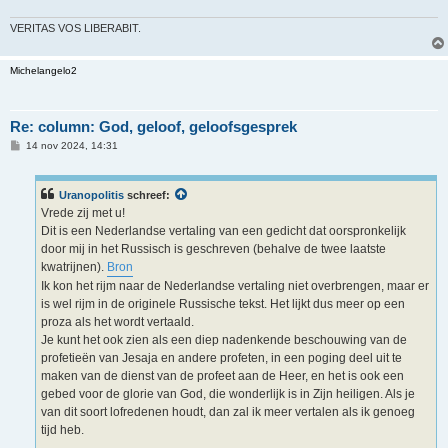
h
t
VERITAS VOS LIBERABIT.
Michelangelo2
Re: column: God, geloof, geloofsgesprek
B
14 nov 2024, 14:31
e
r
i
c
Uranopolitis
schreef:
h
Vrede zij met u!
t
Dit is een Nederlandse vertaling van een gedicht dat oorspronkelijk
door mij in het Russisch is geschreven (behalve de twee laatste
kwatrijnen).
Bron
Ik kon het rijm naar de Nederlandse vertaling niet overbrengen, maar er
is wel rijm in de originele Russische tekst. Het lijkt dus meer op een
proza als het wordt vertaald.
Je kunt het ook zien als een diep nadenkende beschouwing van de
profetieën van Jesaja en andere profeten, in een poging deel uit te
maken van de dienst van de profeet aan de Heer, en het is ook een
gebed voor de glorie van God, die wonderlijk is in Zijn heiligen. Als je
van dit soort lofredenen houdt, dan zal ik meer vertalen als ik genoeg
tijd heb.