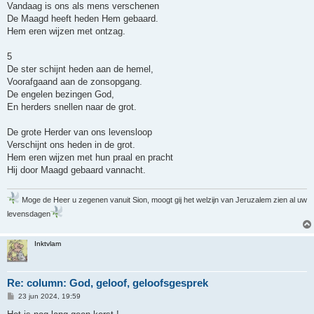
Vandaag is ons als mens verschenen
De Maagd heeft heden Hem gebaard.
Hem eren wijzen met ontzag.
5
De ster schijnt heden aan de hemel,
Voorafgaand aan de zonsopgang.
De engelen bezingen God,
En herders snellen naar de grot.
De grote Herder van ons levensloop
Verschijnt ons heden in de grot.
Hem eren wijzen met hun praal en pracht
Hij door Maagd gebaard vannacht.
Moge de Heer u zegenen vanuit Sion, moogt gij het welzijn van Jeruzalem zien al uw
levensdagen
Inktvlam
Re: column: God, geloof, geloofsgesprek
B
23 jun 2024, 19:59
e
r