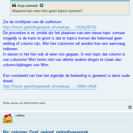
i
c
Anja
schreef:
h
Waarom kan men hier geen topics openen?
t
Zie de richtlijnen van dit subforum:
http://forum.geloofsgesprek.nl/viewtopi ... 742#p28742
De procedure is er, omdat als het plaatsen van een nieuw topic zomaar
mogelijk is de kans te groot is dat er topics komen die helemaal geen
weblog of column zijn. Wie hier columnist wil worden kan een aanvraag
indienen.
In wezen is het hier ook al weer mis gegaan. In een topic dat column is
van columnist Wim horen niet van allerlei andere dingen te staan dan
column-bijdragen van Wim.
Een voorbeeld van hoe het eigenlijk de bedoeling is geweest is deze oude
draad:
http://forum.geloofsgesprek.nl/viewtopi ... =38&t=4#p6
Nulla aetas ad discendum sera
callista
Re: column: God, geloof, geloofsgesprek