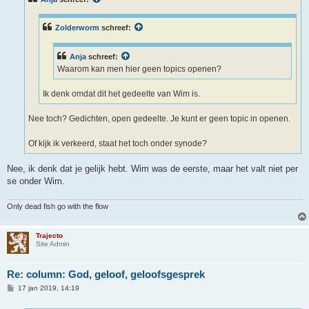
h
t
Zolderworm
schreef:
Anja
schreef:
Waarom kan men hier geen topics openen?
Ik denk omdat dit het gedeelte van Wim is.
Nee toch? Gedichten, open gedeelte. Je kunt er geen topic in openen.
Of kijk ik verkeerd, staat het toch onder synode?
Nee, ik denk dat je gelijk hebt. Wim was de eerste, maar het valt niet per
se onder Wim.
Only dead fish go with the flow
Trajecto
Site Admin
Re: column: God, geloof, geloofsgesprek
B
17 jan 2019, 14:19
e
r