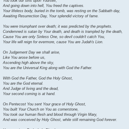
You took our sins upon Yourself,
And going down into hell, You freed the captives.
Your lifeless body, buried in the tomb, was resting on the Sabbath day,
Awaiting Resurrection Day, Your splendid victory of fame.
You were triumphant over death; it was predicted by the prophets.
Condemned is satan by Your death, and death is trampled by the death,
Cause You are only Sinless One, so devil couldn't catch You,
Your life will reign for evermore, cause You are Judah's Lion.
On Judgement Day we shall arise,
Like You arose before us,
Ascending high above the sky,
You are the Universal King along with God the Father.
With God the Father, God the Holy Ghost,
You are the God eternal.
And Judge of living and the dead,
Your second coming is at hand.
On Pentecost You sent Your grace of Holy Ghost,
You built Your Church on You as cornerstone,
You took our human flesh and blood through Virgin Mary,
And was conceived by Holy Ghost, while still remaining God forever.