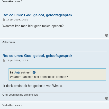
Vertrokken user 5
Re: column: God, geloof, geloofsgesprek
B
17 jan 2019, 14:01
e
r
Waarom kan men hier geen topics openen?
i
c
h
t
Zolderworm
Re: column: God, geloof, geloofsgesprek
B
17 jan 2019, 14:13
e
r
i
c
Anja
schreef:
h
Waarom kan men hier geen topics openen?
t
Ik denk omdat dit het gedeelte van Wim is.
Only dead fish go with the flow
Vertrokken user 5