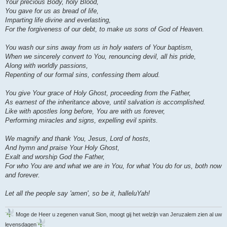
Your precious Body, holy Blood,
You gave for us as bread of life,
Imparting life divine and everlasting,
For the forgiveness of our debt, to make us sons of God of Heaven.
You wash our sins away from us in holy waters of Your baptism,
When we sincerely convert to You, renouncing devil, all his pride,
Along with worldly passions,
Repenting of our formal sins, confessing them aloud.
You give Your grace of Holy Ghost, proceeding from the Father,
As earnest of the inheritance above, until salvation is accomplished.
Like with apostles long before, You are with us forever,
Performing miracles and signs, expelling evil spirits.
We magnify and thank You, Jesus, Lord of hosts,
And hymn and praise Your Holy Ghost,
Exalt and worship God the Father,
For who You are and what we are in You, for what You do for us, both now
and forever.
Let all the people say 'amen', so be it, halleluYah!
Moge de Heer u zegenen vanuit Sion, moogt gij het welzijn van Jeruzalem zien al uw
levensdagen