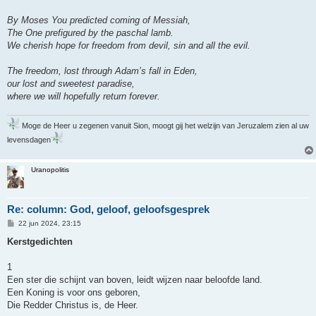
By Moses You predicted coming of Messiah,
The One prefigured by the paschal lamb.
We cherish hope for freedom from devil, sin and all the evil.
The freedom, lost through Adam’s fall in Eden,
our lost and sweetest paradise,
where we will hopefully return forever.
Moge de Heer u zegenen vanuit Sion, moogt gij het welzijn van Jeruzalem zien al uw
levensdagen
Uranopolitis
Re: column: God, geloof, geloofsgesprek
B
22 jun 2024, 23:15
e
r
Kerstgedichten
i
c
h
1
t
Een ster die schijnt van boven, leidt wijzen naar beloofde land.
Een Koning is voor ons geboren,
Die Redder Christus is, de Heer.