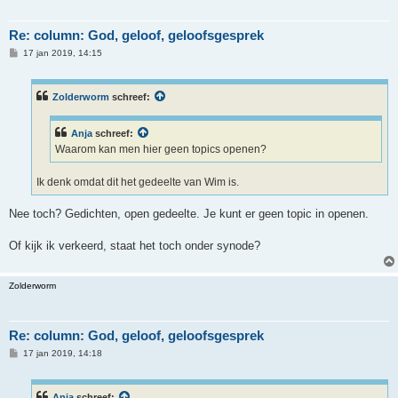
Re: column: God, geloof, geloofsgesprek
B
17 jan 2019, 14:15
e
r
i
c
Zolderworm
schreef:
h
t
Anja
schreef:
Waarom kan men hier geen topics openen?
Ik denk omdat dit het gedeelte van Wim is.
Nee toch? Gedichten, open gedeelte. Je kunt er geen topic in openen.
Of kijk ik verkeerd, staat het toch onder synode?
Zolderworm
Re: column: God, geloof, geloofsgesprek
B
17 jan 2019, 14:18
e
r
i
c
Anja
schreef: