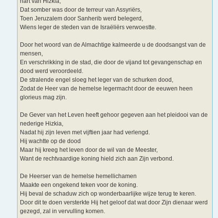
hart van Hizkia,
Dat somber was door de terreur van Assyriërs,
Toen Jeruzalem door Sanherib werd belegerd,
Wiens leger de steden van de Israëliërs verwoestte.
Door het woord van de Almachtige kalmeerde u de doodsangst van de
mensen,
En verschrikking in de stad, die door de vijand tot gevangenschap en
dood werd veroordeeld.
De stralende engel sloeg het leger van de schurken dood,
Zodat de Heer van de hemelse legermacht door de eeuwen heen
glorieus mag zijn.
De Gever van het Leven heeft gehoor gegeven aan het pleidooi van de
nederige Hizkia,
Nadat hij zijn leven met vijftien jaar had verlengd.
Hij wachtte op de dood
Maar hij kreeg het leven door de wil van de Meester,
Want de rechtvaardige koning hield zich aan Zijn verbond.
De Heerser van de hemelse hemellichamen
Maakte een ongekend teken voor de koning.
Hij beval de schaduw zich op wonderbaarlijke wijze terug te keren.
Door dit te doen versterkte Hij het geloof dat wat door Zijn dienaar werd
gezegd, zal in vervulling komen.