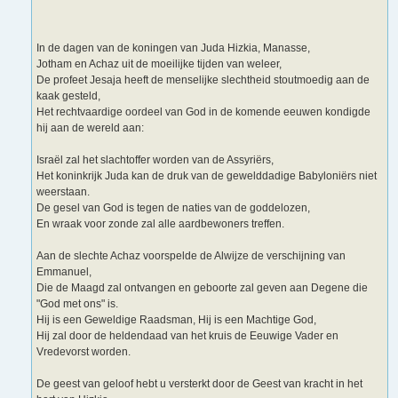
In de dagen van de koningen van Juda Hizkia, Manasse,
Jotham en Achaz uit de moeilijke tijden van weleer,
De profeet Jesaja heeft de menselijke slechtheid stoutmoedig aan de
kaak gesteld,
Het rechtvaardige oordeel van God in de komende eeuwen kondigde
hij aan de wereld aan:
Israël zal het slachtoffer worden van de Assyriërs,
Het koninkrijk Juda kan de druk van de gewelddadige Babyloniërs niet
weerstaan.
De gesel van God is tegen de naties van de goddelozen,
En wraak voor zonde zal alle aardbewoners treffen.
Aan de slechte Achaz voorspelde de Alwijze de verschijning van
Emmanuel,
Die de Maagd zal ontvangen en geboorte zal geven aan Degene die
"God met ons" is.
Hij is een Geweldige Raadsman, Hij is een Machtige God,
Hij zal door de heldendaad van het kruis de Eeuwige Vader en
Vredevorst worden.
De geest van geloof hebt u versterkt door de Geest van kracht in het