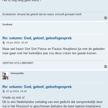
Het is nog lang geen kerst !
i
c
h
t
Evolutionist: iemand die gelooft dat de natuur zichzelf gemaakt heeft.
Snelheid
Re: column: God, geloof, geloofsgesprek
B
23 jun 2024, 20:34
e
r
Maar wel haast Sint Sint Petrus en Paulus Hoogfeest,tja met de gebeden
i
mee gaan met het kerkelijke jaar zou deze colum ten goede komen.
c
h
t
VERITAS VOS LIBERABIT.
Uranopolitis
Re: column: God, geloof, geloofsgesprek
B
07 jul 2024, 16:20
e
r
Vrede zij met u!
i
Dit is een Nederlandse vertaling van een gedicht dat oorspronkelijk door
c
h
mij in het Russisch is geschreven (behalve de twee laatste kwatrijnen).