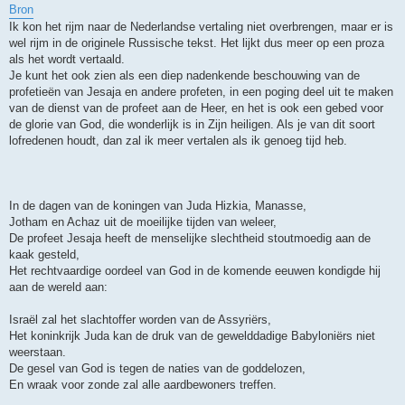
t
Bron
Ik kon het rijm naar de Nederlandse vertaling niet overbrengen, maar er is
wel rijm in de originele Russische tekst. Het lijkt dus meer op een proza
als het wordt vertaald.
Je kunt het ook zien als een diep nadenkende beschouwing van de
profetieën van Jesaja en andere profeten, in een poging deel uit te maken
van de dienst van de profeet aan de Heer, en het is ook een gebed voor
de glorie van God, die wonderlijk is in Zijn heiligen. Als je van dit soort
lofredenen houdt, dan zal ik meer vertalen als ik genoeg tijd heb.
In de dagen van de koningen van Juda Hizkia, Manasse,
Jotham en Achaz uit de moeilijke tijden van weleer,
De profeet Jesaja heeft de menselijke slechtheid stoutmoedig aan de
kaak gesteld,
Het rechtvaardige oordeel van God in de komende eeuwen kondigde hij
aan de wereld aan:
Israël zal het slachtoffer worden van de Assyriërs,
Het koninkrijk Juda kan de druk van de gewelddadige Babyloniërs niet
weerstaan.
De gesel van God is tegen de naties van de goddelozen,
En wraak voor zonde zal alle aardbewoners treffen.