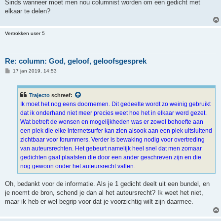
Sinds wanneer moet men nou columnist worden om een gedicht met
elkaar te delen?
Vertrokken user 5
Re: column: God, geloof, geloofsgesprek
B
17 jan 2019, 14:53
e
r
i
c
Trajecto
schreef:
h
Ik moet het nog eens doornemen. Dit gedeelte wordt zo weinig gebruikt
t
dat ik onderhand niet meer precies weet hoe het in elkaar werd gezet.
Wat betreft de wensen en mogelijkheden was er zowel behoefte aan
een plek die elke internetsurfer kan zien alsook aan een plek uitsluitend
zichtbaar voor forummers. Verder is bewaking nodig voor overtreding
van auteursrechten. Het gebeurt namelijk heel snel dat men zomaar
gedichten gaat plaatsten die door een ander geschreven zijn en die
nog gewoon onder het auteursrecht vallen.
Oh, bedankt voor de informatie. Als je 1 gedicht deelt uit een bundel, en
je noemt de bron, schend je dan al het auteursrecht? Ik weet het niet,
maar ik heb er wel begrip voor dat je voorzichtig wilt zijn daarmee.