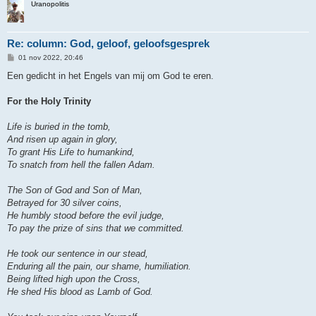
Uranopolitis
Re: column: God, geloof, geloofsgesprek
B
01 nov 2022, 20:46
e
r
Een gedicht in het Engels van mij om God te eren.
i
c
h
For the Holy Trinity
t
Life is buried in the tomb,
And risen up again in glory,
To grant His Life to humankind,
To snatch from hell the fallen Adam.
The Son of God and Son of Man,
Betrayed for 30 silver coins,
He humbly stood before the evil judge,
To pay the prize of sins that we committed.
He took our sentence in our stead,
Enduring all the pain, our shame, humiliation.
Being lifted high upon the Cross,
He shed His blood as Lamb of God.