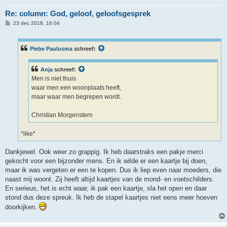
Re: column: God, geloof, geloofsgesprek
B
23 dec 2018, 16:04
e
r
i
c
Piebe Paulusma
schreef:
h
t
Anja
schreef:
Men is niet thuis
waar men een woonplaats heeft,
maar waar men begrepen wordt.
Christian Morgenstern
*like*
Dankjewel. Ook weer zo grappig. Ik heb daarstraks een pakje merci
gekocht voor een bijzonder mens. En ik wilde er een kaartje bij doen,
maar ik was vergeten er een te kopen. Dus ik liep even naar moeders, die
naast mij woont. Zij heeft altijd kaartjes van de mond- en voetschilders.
En serieus, het is echt waar, ik pak een kaartje, sla het open en daar
stond dus deze spreuk. Ik heb de stapel kaartjes niet eens meer hoeven
doorkijken.