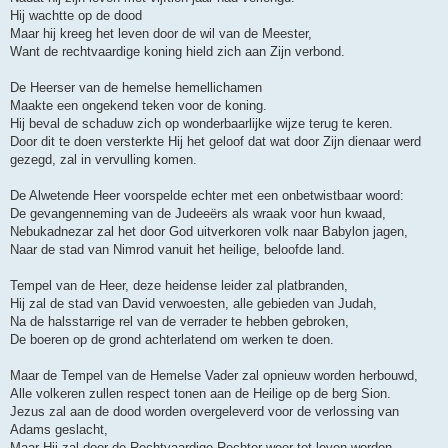
Hij wachtte op de dood
Maar hij kreeg het leven door de wil van de Meester,
Want de rechtvaardige koning hield zich aan Zijn verbond.
De Heerser van de hemelse hemellichamen
Maakte een ongekend teken voor de koning.
Hij beval de schaduw zich op wonderbaarlijke wijze terug te keren.
Door dit te doen versterkte Hij het geloof dat wat door Zijn dienaar werd
gezegd, zal in vervulling komen.
De Alwetende Heer voorspelde echter met een onbetwistbaar woord:
De gevangenneming van de Judeeërs als wraak voor hun kwaad,
Nebukadnezar zal het door God uitverkoren volk naar Babylon jagen,
Naar de stad van Nimrod vanuit het heilige, beloofde land.
Tempel van de Heer, deze heidense leider zal platbranden,
Hij zal de stad van David verwoesten, alle gebieden van Judah,
Na de halsstarrige rel van de verrader te hebben gebroken,
De boeren op de grond achterlatend om werken te doen.
Maar de Tempel van de Hemelse Vader zal opnieuw worden herbouwd,
Alle volkeren zullen respect tonen aan de Heilige op de berg Sion.
Jezus zal aan de dood worden overgeleverd voor de verlossing van
Adams geslacht,
Maar Hij zal door de Rechtvaardige Rechter weer tot leven worden