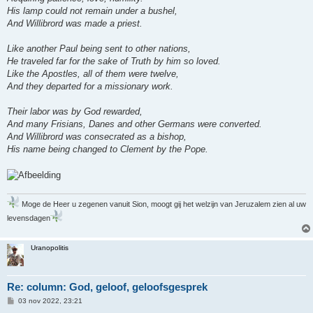
His lamp could not remain under a bushel,
And Willibrord was made a priest.
Like another Paul being sent to other nations,
He traveled far for the sake of Truth by him so loved.
Like the Apostles, all of them were twelve,
And they departed for a missionary work.
Their labor was by God rewarded,
And many Frisians, Danes and other Germans were converted.
And Willibrord was consecrated as a bishop,
His name being changed to Clement by the Pope.
Moge de Heer u zegenen vanuit Sion, moogt gij het welzijn van Jeruzalem zien al uw
levensdagen
Uranopolitis
Re: column: God, geloof, geloofsgesprek
B
03 nov 2022, 23:21
e