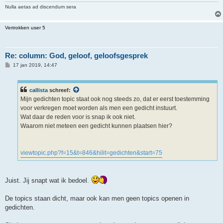
Nulla aetas ad discendum sera
Vertrokken user 5
Re: column: God, geloof, geloofsgesprek
B
17 jan 2019, 14:47
e
r
i
c
callista
schreef:
h
Mijn gedichten topic staat ook nog steeds zo, dat er eerst toestemming
t
voor verkregen moet worden als men een gedicht instuurt.
Wat daar de reden voor is snap ik ook niet.
Waarom niet meteen een gedicht kunnen plaatsen hier?
viewtopic.php?f=15&t=846&hilit=gedichten&start=75
Juist. Jij snapt wat ik bedoel.
De topics staan dicht, maar ook kan men geen topics openen in
gedichten.