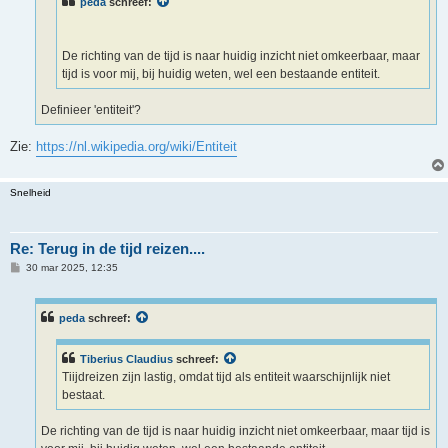
peda
schreef:
De richting van de tijd is naar huidig inzicht niet omkeerbaar, maar
tijd is voor mij, bij huidig weten, wel een bestaande entiteit.
Definieer 'entiteit'?
Zie:
https://nl.wikipedia.org/wiki/Entiteit
Snelheid
Re: Terug in de tijd reizen....
B
30 mar 2025, 12:35
e
r
i
c
peda
schreef:
h
t
Tiberius Claudius
schreef:
Tiijdreizen zijn lastig, omdat tijd als entiteit waarschijnlijk niet
bestaat.
De richting van de tijd is naar huidig inzicht niet omkeerbaar, maar tijd is