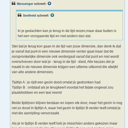
c
Messenger
schreef:
h
t
Snelheid
schreef:
In je gedachten kan je terug in de tijd reizen,maar daar buiten is
het een voorgaande tijd en niet anders dan dat.
Stel dat je terug kon gaan in de tijd van jouw dimensie, dan denk ik dat
je vanaf dat punt in een nieuwe dimensie verder gaat maar dat de
oorspronkelijke dimensie ook verdergaat vanaf dat punt en niet wordt
overschreven door wat je - terug in de tijd - kiest. Alle keuzes die je
maakt in de nieuwe dimensie krijgen een ultieme uitkomst die afwijkt
van alle andere dimensies.
Tijdlijn A : je rijdt een gezin dood omdat je gedronken had
Tijdlijn B : ontstaat als je terugkeert voordat het fatale ongeval zou
plaatshebben en een taxi neemt
Beide tijdlijnen blijven bestaan en lopen elk door, maar het gezin is nog
net zo dood in tijdlijn A, waar het gezin in tijdlijn B verder leeft omdat je
niet die aanrijding veroorzaakt.
Als je in tijdlijn B verder leeft heb je misschien anders gekozen maar