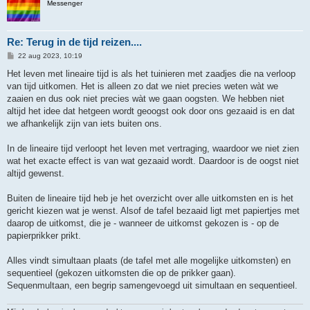
Messenger
Re: Terug in de tijd reizen....
B
22 aug 2023, 10:19
e
r
Het leven met lineaire tijd is als het tuinieren met zaadjes die na verloop
i
van tijd uitkomen. Het is alleen zo dat we niet precies weten wàt we
c
h
zaaien en dus ook niet precies wàt we gaan oogsten. We hebben niet
t
altijd het idee dat hetgeen wordt geoogst ook door ons gezaaid is en dat
we afhankelijk zijn van iets buiten ons.
In de lineaire tijd verloopt het leven met vertraging, waardoor we niet zien
wat het exacte effect is van wat gezaaid wordt. Daardoor is de oogst niet
altijd gewenst.
Buiten de lineaire tijd heb je het overzicht over alle uitkomsten en is het
gericht kiezen wat je wenst. Alsof de tafel bezaaid ligt met papiertjes met
daarop de uitkomst, die je - wanneer de uitkomst gekozen is - op de
papierprikker prikt.
Alles vindt simultaan plaats (de tafel met alle mogelijke uitkomsten) en
sequentieel (gekozen uitkomsten die op de prikker gaan).
Sequenmultaan, een begrip samengevoegd uit simultaan en sequentieel.