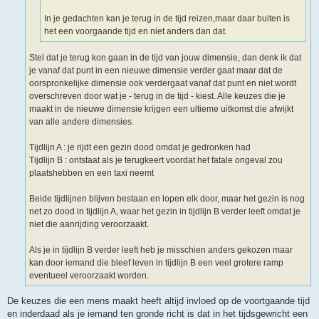
In je gedachten kan je terug in de tijd reizen,maar daar buiten is
het een voorgaande tijd en niet anders dan dat.
Stel dat je terug kon gaan in de tijd van jouw dimensie, dan denk ik dat
je vanaf dat punt in een nieuwe dimensie verder gaat maar dat de
oorspronkelijke dimensie ook verdergaat vanaf dat punt en niet wordt
overschreven door wat je - terug in de tijd - kiest. Alle keuzes die je
maakt in de nieuwe dimensie krijgen een ultieme uitkomst die afwijkt
van alle andere dimensies.
Tijdlijn A : je rijdt een gezin dood omdat je gedronken had
Tijdlijn B : ontstaat als je terugkeert voordat het fatale ongeval zou
plaatshebben en een taxi neemt
Beide tijdlijnen blijven bestaan en lopen elk door, maar het gezin is nog
net zo dood in tijdlijn A, waar het gezin in tijdlijn B verder leeft omdat je
niet die aanrijding veroorzaakt.
Als je in tijdlijn B verder leeft heb je misschien anders gekozen maar
kan door iemand die bleef leven in tijdlijn B een veel grotere ramp
eventueel veroorzaakt worden.
De keuzes die een mens maakt heeft altijd invloed op de voortgaande tijd
en inderdaad als je iemand ten gronde richt is dat in het tijdsgewricht een