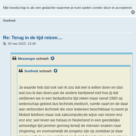
Mijn boodschap is als een gedachte waarmee je kunt spelen zonder deze te accepteren.
Snelheid
Re: Terug in de tijd reizen....
B
30 mar 2025, 13:49
e
r
i
c
Messenger
schreef:
h
t
Snelheid
schreef:
Ja waarde heb dat ook van ik zou dat wel is willen doen en dan
wat zou ik dan doen;aan de andere kant(weet niet hoe jij dat
ziet)leven we in een fantastische tijd reken maar vanaf 1960 op
wetenschap gebied dus techniek,medisch, ruimte vaart en de daar
aan verbonden techniek die voor iedereen beschikbaar is,neem je
Mobiel telefoon maar ook zakcomputer,de wijze van reizen enz
enz enz ;wel leven we helaas in Nederland in een geestelijke
armoedige tijd jammer genoeg terwijl de mensen snaken naar
zingeving, en voornamelijk de jongelui zijn op zoek(kan je daar