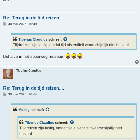
Mullog
Re: Terug in de tijd reizen....
B
30 mar 2025, 10:39
e
r
i
c
Tiberius Claudius
schreef:
h
Tiijdreizen zijn lastig, omdat tijd als entiteit waarschijnlijk niet bestaat.
t
Behalve in het spoorweg museum
Tiberius Claudius
Re: Terug in de tijd reizen....
B
30 mar 2025, 10:44
e
r
i
c
Mullog
schreef:
h
t
Tiberius Claudius
schreef:
Tiijdreizen zijn lastig, omdat tijd als entiteit waarschijnlijk niet
bestaat.