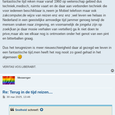
fantastische tijd reken maar vanaf 1960 op wetenschap gebied dus
techniek,medisch, ruimte vaart en de daar aan verbonden techniek die
voor iedereen beschikbaar is,neem je Mobiel telefoon maar ook
zakcomputer,de wijze van reizen enz enz enz ;wel leven we helaas in
Nederland in een geestelijke armoedige tijd jammer genoeg terwijl de
mensen snaken naar zingeving, en voornamelijk de jongelui zijn op
zoek(kan je daar mooie verhalen van vertellen) ga ik niet doen te
prive,maar als we elkaar nog is ontmoeten onder het genot van een pint
en bitterballen graag.
Dus het terugreizen is meer nieuwschierigheid daar al gezegd we leven in
een fantastische tijd,men heeft het nog nooit zo goed gehad in het
algemeen
VERITAS VOS LIBERABIT.
Messenger
Re: Terug in de tijd reizen....
B
30 mar 2025, 13:46
e
r
i
c
Snelheid
schreef:
h