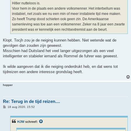
Hitler nutteloos is.
Voor hem in de plaats een andere volksmenner. Het interbellum was
instabiel, net zoals we nu een min of meer instabiele tijd mee maken.
Zo heeft Trump dood schieten ook geen zin. De Amerikaanse
samenleving was toe aan een volksmenner. Zeker na 8 jaar een zwarte
president was er kennelijk een rechtsextremist aan de beurt.
Klopt. Tocjh zou je de neiging kunnen hebben. Niet wetende wat de
gevolgen dan zouden zijn geweest.
Misschien had Duitsland het veel langer uitgezongen als een veel
intelligenter en stabieler iemand als Rommel de fuhrer was geweest.
Ik wilde aangeven dat ik die neiging onderdrukt heb, en dat wens tot
tijdreizen een andere interesse grondslag heeft.
hopper
Re: Terug in de tijd reizen....
B
18 aug 2020, 15:52
e
r
i
c
HJW
schreef:
h
t