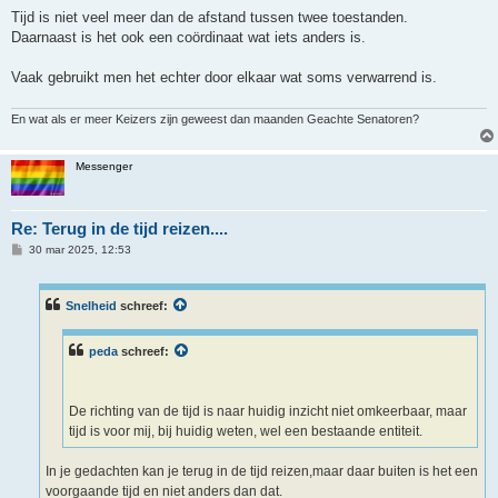
Tijd is niet veel meer dan de afstand tussen twee toestanden.
Daarnaast is het ook een coördinaat wat iets anders is.
Vaak gebruikt men het echter door elkaar wat soms verwarrend is.
En wat als er meer Keizers zijn geweest dan maanden Geachte Senatoren?
Messenger
Re: Terug in de tijd reizen....
B
30 mar 2025, 12:53
e
r
i
c
Snelheid
schreef:
h
t
peda
schreef:
De richting van de tijd is naar huidig inzicht niet omkeerbaar, maar
tijd is voor mij, bij huidig weten, wel een bestaande entiteit.
In je gedachten kan je terug in de tijd reizen,maar daar buiten is het een
voorgaande tijd en niet anders dan dat.