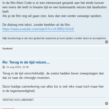
r
In de film Alien Code is er een interessant gesprek aan het einde tussen
i
een mens die leeft in lineaire tijd en een buitenaards wezen dat daarbuiten
c
h
leeft.
t
Als je de film nog wil gaan zien, lees dan niet verder vanwege spoilers.
De dialoog met tekst, zonder beelden uit de film:
https://www.youtube.com/watch?v=xXJ8BQ-GOzE
Mijn boodschap is als een gedachte waarmee je kunt spelen zonder deze te accepteren.
Snelheid
Re: Terug in de tijd reizen....
B
21 aug 2023, 11:49
e
r
Terug in de tijd verschrikkelijk, de zeelui hadden liever zweepslagen dan
i
dat ze naar de chirurgijn moesten.
c
h
t
Deze huidige samenleving van alles los is ook niks maar toch maar hier
in de tegenwoordigheid.
VERITAS VOS LIBERABIT.