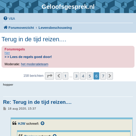
Geloofsgesprek.nl
V&A
Forumoverzicht
Levensbeschouwing
Terug in de tijd reizen....
Forumregels
hier
> > Lees de regels goed door!
Moderatie:
het moderatieteam
Pagina
6
van
7
1
3
4
5
6
7
Vorige
Volgende
158 berichten
…
hopper
Re: Terug in de tijd reizen....
B
18 aug 2020, 15:37
e
r
i
c
HJW
schreef:
h
t