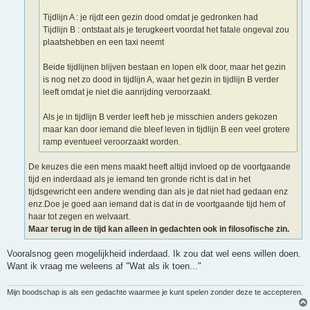
Tijdlijn A : je rijdt een gezin dood omdat je gedronken had
Tijdlijn B : ontstaat als je terugkeert voordat het fatale ongeval zou
plaatshebben en een taxi neemt
Beide tijdlijnen blijven bestaan en lopen elk door, maar het gezin
is nog net zo dood in tijdlijn A, waar het gezin in tijdlijn B verder
leeft omdat je niet die aanrijding veroorzaakt.
Als je in tijdlijn B verder leeft heb je misschien anders gekozen
maar kan door iemand die bleef leven in tijdlijn B een veel grotere
ramp eventueel veroorzaakt worden.
De keuzes die een mens maakt heeft altijd invloed op de voortgaande
tijd en inderdaad als je iemand ten gronde richt is dat in het
tijdsgewricht een andere wending dan als je dat niet had gedaan enz
enz.Doe je goed aan iemand dat is dat in de voortgaande tijd hem of
haar tot zegen en welvaart.
Maar terug in de tijd kan alleen in gedachten ook in filosofische zin.
Vooralsnog geen mogelijkheid inderdaad. Ik zou dat wel eens willen doen.
Want ik vraag me weleens af "Wat als ik toen..."
Mijn boodschap is als een gedachte waarmee je kunt spelen zonder deze te accepteren.