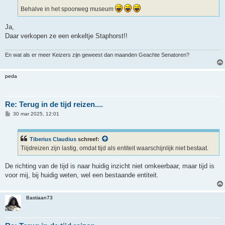
Behalve in het spoorweg museum
Ja,
Daar verkopen ze een enkeltje Staphorst!!
En wat als er meer Keizers zijn geweest dan maanden Geachte Senatoren?
peda
Re: Terug in de tijd reizen....
B
30 mar 2025, 12:01
e
r
i
c
Tiberius Claudius
schreef:
h
Tiijdreizen zijn lastig, omdat tijd als entiteit waarschijnlijk niet bestaat.
t
De richting van de tijd is naar huidig inzicht niet omkeerbaar, maar tijd is
voor mij, bij huidig weten, wel een bestaande entiteit.
Bastiaan73