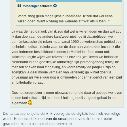
t
Messenger
schreef:
Vooralsnog geen mogelijkheid inderdaad. Ik zou dat wel eens
willen doen. Want ik vraag me weleens af "Wat als ik toen..."
Ja waarde heb dat ook van ik zou dat wel is willen doen en dan wat zou
ik dan doen;aan de andere kant(weet niet hoe jij dat ziet)leven we in
een fantastische tijd reken maar vanaf 1960 op wetenschap gebied dus
techniek,medisch, ruimte vaart en de daar aan verbonden techniek die
voor iedereen beschikbaar is,neem je Mobiel telefoon maar ook
zakcomputer,de wijze van reizen enz enz enz ;wel leven we helaas in
Nederland in een geestelijke armoedige tijd jammer genoeg terwijl de
mensen snaken naar zingeving, en voornamelijk de jongelui zijn op
zoek(kan je daar mooie verhalen van vertellen) ga ik niet doen te
prive,maar als we elkaar nog is ontmoeten onder het genot van een pint
en bitterballen graag.
Dus het terugreizen is meer nieuwschierigheid daar al gezegd we leven
in een fantastische tijd,men heeft het nog nooit zo goed gehad in het
algemeen
Die fantastische tijd is denk ik voorbij als de digitale techniek vernietigd
wordt. En sinds de komst van de smartphone vind ik het niet beter
geworden, niet in alle opzichten tenminste.