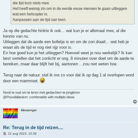
die tijd toch niets mee.
Het heeft weinig zin om in de eerste eeuw mensen te gaan uitleggen
wat een helicopter is.
Aanpassen aan de tijd van toen.
Ja op die gedachte hinkte ik ook... wat kun je er allemaal mee, al die
kennis van nu.
Uitleggen dat de aarde een bolletje is en om de zon draait... wat heb je
eraan als de tijd er nog niet rijp voor is.
En hoe goed kun je het uitleggen? Hoeveel weet je nou werkelijk? Ik kan
best vertellen dat het zonlicht er ong. 8 minuten over doet om de aarde te
bereiken..maar daar blijft het bij, aantonen ...zou niet weten hoe.
Terug naar de natuur..stel ik me zo voor dat ik op dag 1 al overlopen word
door een mammoet.
Nooit te oud om te leren met gedachten te jongleren
@Possibilianism: comfortable with multiple ideas
Messenger
Re: Terug in de tijd reizen....
B
21 aug 2023, 10:36
e