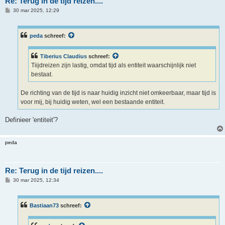
Re: Terug in de tijd reizen....
B
30 mar 2025, 12:29
e
r
i
c
peda
schreef:
h
t
Tiberius Claudius
schreef:
Tiijdreizen zijn lastig, omdat tijd als entiteit waarschijnlijk niet
bestaat.
De richting van de tijd is naar huidig inzicht niet omkeerbaar, maar tijd is
voor mij, bij huidig weten, wel een bestaande entiteit.
Definieer 'entiteit'?
peda
Re: Terug in de tijd reizen....
B
30 mar 2025, 12:34
e
r
i
c
Bastiaan73
schreef:
h
t