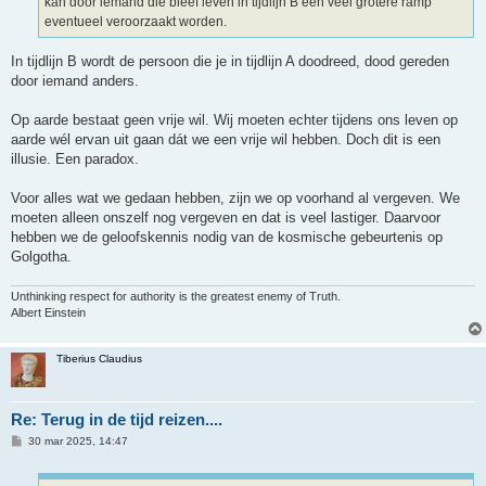
kan door iemand die bleef leven in tijdlijn B een veel grotere ramp
eventueel veroorzaakt worden.
In tijdlijn B wordt de persoon die je in tijdlijn A doodreed, dood gereden
door iemand anders.
Op aarde bestaat geen vrije wil. Wij moeten echter tijdens ons leven op
aarde wél ervan uit gaan dát we een vrije wil hebben. Doch dit is een
illusie. Een paradox.
Voor alles wat we gedaan hebben, zijn we op voorhand al vergeven. We
moeten alleen onszelf nog vergeven en dat is veel lastiger. Daarvoor
hebben we de geloofskennis nodig van de kosmische gebeurtenis op
Golgotha.
Unthinking respect for authority is the greatest enemy of Truth.
Albert Einstein
Tiberius Claudius
Re: Terug in de tijd reizen....
B
30 mar 2025, 14:47
e
r
i