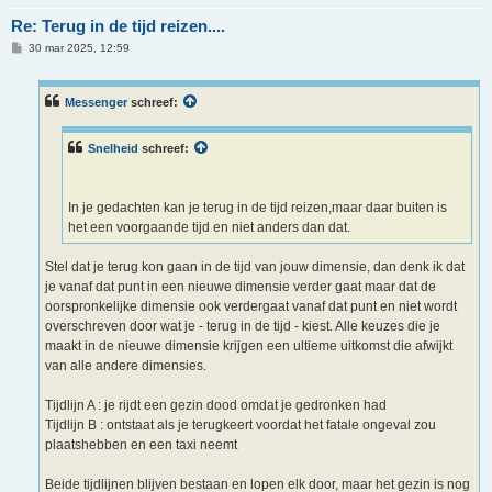
Re: Terug in de tijd reizen....
B
30 mar 2025, 12:59
e
r
i
c
Messenger
schreef:
h
t
Snelheid
schreef:
In je gedachten kan je terug in de tijd reizen,maar daar buiten is
het een voorgaande tijd en niet anders dan dat.
Stel dat je terug kon gaan in de tijd van jouw dimensie, dan denk ik dat
je vanaf dat punt in een nieuwe dimensie verder gaat maar dat de
oorspronkelijke dimensie ook verdergaat vanaf dat punt en niet wordt
overschreven door wat je - terug in de tijd - kiest. Alle keuzes die je
maakt in de nieuwe dimensie krijgen een ultieme uitkomst die afwijkt
van alle andere dimensies.
Tijdlijn A : je rijdt een gezin dood omdat je gedronken had
Tijdlijn B : ontstaat als je terugkeert voordat het fatale ongeval zou
plaatshebben en een taxi neemt
Beide tijdlijnen blijven bestaan en lopen elk door, maar het gezin is nog