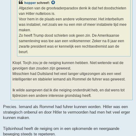
hopper
schreef:
Afgezien van de grootvaderparadox denk ik dat het doodschieten
van Hitler nutteloos is.
Voor hem in de plaats een andere volksmenner. Het interbellum
was instabiel, net zoals we nu een min of meer instabiele tijd mee
maken.
Zo heeft Trump dood schieten ook geen zin. De Amerikaanse
samenleving was toe aan een volksmenner. Zeker na 8 jaar een
zwarte president was er kennelijk een rechtsextremist aan de
beurt.
Klopt. Tocjh zou je de neiging kunnen hebben. Niet wetende wat de
gevolgen dan zouden zijn geweest.
Misschien had Duitsland het veel langer uitgezongen als een veel
intelligenter en stabieler iemand als Rommel de fuhrer was geweest.
Ik wilde aangeven dat ik die neiging onderdrukt heb, en dat wens tot
tijdreizen een andere interesse grondslag heeft.
Precies. Iemand als Rommel had fuhrer kunnen worden. Hitler was een
strategisch onbenul en door Hitler te vermoorden had men het veel erger
kunnen maken.
Tijdsinhoud heeft de neiging om in een opkomende en neergaande
beweging steeds te repeteren.