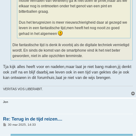
mooie verhalen van vertellen) ga ik niet doen te prive,maar als we
elkaar nog is ontmoeten onder het genot van een pint en
bitterballen graag.
Dus het terugreizen is meer nieuwschierigheid daar al gezegd we
leven in een fantastische tijd,men heeft het nog nooit zo goed
gehad in het algemeen
Die fantastische tijd is denk ik voorbij als de digitale techniek vernietigd
wordt. En sinds de komst van de smartphone vind ik het niet beter
geworden, niet in alle opzichten tenminste.
Tja kijk alles heeft voor en nadelen,maar laat je niet bang maken,jij denkt
ook zelf na en blijf daarbij,we leven ook in een tijd van gektes die je ook
kan ontwaren in dit forumhuis,laat je niet van de wijs brengen.
VERITAS VOS LIBERABIT.
Jon
Re: Terug in de tijd reizen....
B
30 mar 2025, 14:33
e
r
i