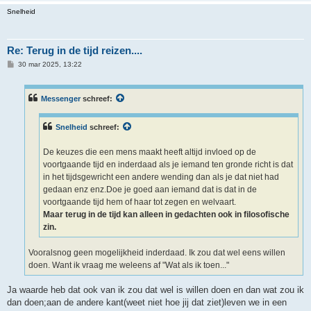
Snelheid
Re: Terug in de tijd reizen....
B
30 mar 2025, 13:22
e
r
i
c
Messenger
schreef:
h
t
Snelheid
schreef:
De keuzes die een mens maakt heeft altijd invloed op de
voortgaande tijd en inderdaad als je iemand ten gronde richt is dat
in het tijdsgewricht een andere wending dan als je dat niet had
gedaan enz enz.Doe je goed aan iemand dat is dat in de
voortgaande tijd hem of haar tot zegen en welvaart.
Maar terug in de tijd kan alleen in gedachten ook in filosofische
zin.
Vooralsnog geen mogelijkheid inderdaad. Ik zou dat wel eens willen
doen. Want ik vraag me weleens af "Wat als ik toen..."
Ja waarde heb dat ook van ik zou dat wel is willen doen en dan wat zou ik
dan doen;aan de andere kant(weet niet hoe jij dat ziet)leven we in een