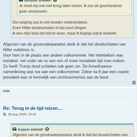
Bonjour
schreef:
Je moet mij ook niet terug laten reizen. Ik zou de geschiedenis
gaan aanpassen.
Die neiging zou ik ook moeten onderdrukken.
Even Hitler doodschieten of dat soort dingen.
Ik doe mijn best dat niet te doen, maar ik begrijp wat je bedoelt.
Afgezien van de grootvaderparadox denk ik dat het doodschieten van
Hitler nutteloos is.
Voor hem in de plaats een andere volksmenner. Het interbellum was
instabiel, net zoals we nu een min of meer instabiele tijd mee maken.
Zo heeft Trump dood schieten ook geen zin. De Amerikaanse
samenleving was toe aan een volksmenner. Zeker na 8 jaar een zwarte
president was er kennelijk een rechtsextremist aan de beurt.
HJW
Re: Terug in de tijd reizen....
B
18 aug 2020, 15:42
e
r
i
c
hopper
schreef:
h
Afgezien van de grootvaderparadox denk ik dat het doodschieten van
t