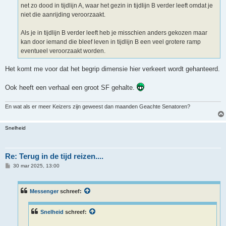
net zo dood in tijdlijn A, waar het gezin in tijdlijn B verder leeft omdat je
niet die aanrijding veroorzaakt.
Als je in tijdlijn B verder leeft heb je misschien anders gekozen maar
kan door iemand die bleef leven in tijdlijn B een veel grotere ramp
eventueel veroorzaakt worden.
Het komt me voor dat het begrip dimensie hier verkeert wordt gehanteerd.
Ook heeft een verhaal een groot SF gehalte.
En wat als er meer Keizers zijn geweest dan maanden Geachte Senatoren?
Snelheid
Re: Terug in de tijd reizen....
B
30 mar 2025, 13:00
e
r
i
c
Messenger
schreef:
h
t
Snelheid
schreef: