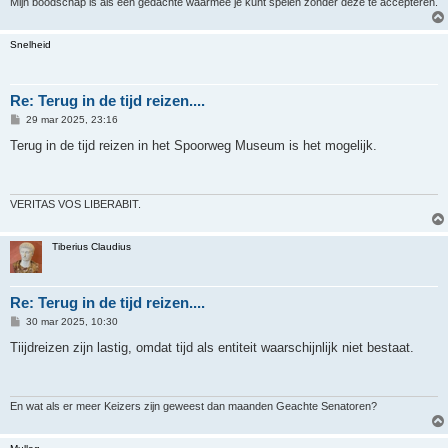
Mijn boodschap is als een gedachte waarmee je kunt spelen zonder deze te accepteren.
Snelheid
Re: Terug in de tijd reizen....
B
29 mar 2025, 23:16
e
r
Terug in de tijd reizen in het Spoorweg Museum is het mogelijk.
i
c
h
t
VERITAS VOS LIBERABIT.
Tiberius Claudius
Re: Terug in de tijd reizen....
B
30 mar 2025, 10:30
e
r
Tiijdreizen zijn lastig, omdat tijd als entiteit waarschijnlijk niet bestaat.
i
c
h
t
En wat als er meer Keizers zijn geweest dan maanden Geachte Senatoren?