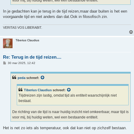
voor mij, bij huidig weten, wel een bestaande entiteit.
In je gedachten kan je terug in de tijd reizen,maar daar buiten is het een
voorgaande tijd en niet anders dan dat.Ook in filosofisch zin.
VERITAS VOS LIBERABIT.
Tiberius Claudius
Re: Terug in de tijd reizen....
B
30 mar 2025, 12:42
e
r
i
c
peda
schreef:
h
t
Tiberius Claudius
schreef:
Tiijdreizen zijn lastig, omdat tijd als entiteit waarschijnlijk niet
bestaat.
De richting van de tijd is naar huidig inzicht niet omkeerbaar, maar tijd is
voor mij, bij huidig weten, wel een bestaande entiteit.
Het is net zo iets als temperatuur, ook dat kan niet op zichzelf bestaan.