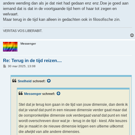
andere wending dan als je dat niet had gedaan enz enz.Doe je goed aan
iemand dat is dat in de voortgaande tijd hem of haar tot zegen en
welvaart.
Maar terug in de tijd kan alleen in gedachten ook in filosofische zin.
VERITAS VOS LIBERABIT.
Messenger
Re: Terug in de tijd reizen....
B
30 mar 2025, 13:08
e
r
i
c
Snelheid
schreef:
h
t
Messenger
schreef:
Stel dat je terug kon gaan in de tijd van jouw dimensie, dan denk ik
dat je vanaf dat punt in een nieuwe dimensie verder gaat maar dat
de oorspronkelijke dimensie ook verdergaat vanaf dat punt en niet
wordt overschreven door wat je - terug in de tijd - kiest. Alle keuzes
die je maakt in de nieuwe dimensie krijgen een ultieme uitkomst
die afwijkt van alle andere dimensies.