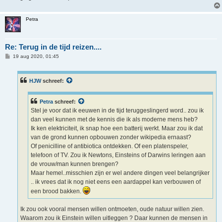
Petra
Re: Terug in de tijd reizen....
B
19 aug 2020, 01:45
e
r
i
c
HJW
schreef:
h
t
Petra
schreef:
Stel je voor dat ik eeuwen in de tijd teruggeslingerd word.. zou ik
dan veel kunnen met de kennis die ik als moderne mens heb?
Ik ken elektriciteit, ik snap hoe een batterij werkt. Maar zou ik dat
van de grond kunnen opbouwen zonder wikipedia ernaast?
Of penicilline of antibiotica ontdekken. Of een platenspeler,
telefoon of TV. Zou ik Newtons, Einsteins of Darwins leringen aan
de vrouw/man kunnen brengen?
Maar hemel..misschien zijn er wel andere dingen veel belangrijker
.. ik vrees dat ik nog niet eens een aardappel kan verbouwen of
een brood bakken.
Ik zou ook vooral mensen willen ontmoeten, oude natuur willen zien.
Waarom zou ik Einstein willen uitleggen ? Daar kunnen de mensen in