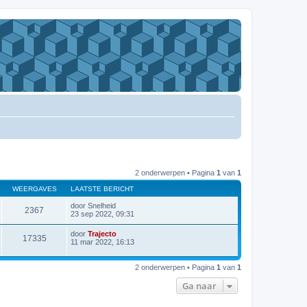
2 onderwerpen • Pagina
1
van
1
WEERGAVES
LAATSTE BERICHT
door
Snelheid
2367
23 sep 2022, 09:31
door
Trajecto
17335
11 mar 2022, 16:13
2 onderwerpen • Pagina
1
van
1
Ga naar