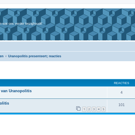
n wat ons verder bezighoudt!
ten
Uranopolitis presenteert; reacties
REACTIES
 van Uranopolitis
4
litis
101
1
2
3
4
5