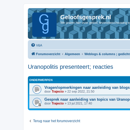
Geloofsgesprek.nl
We praten hier over geloof, levensbeschouwing e
V&A
Forumoverzicht
Algemeen
Weblogs & columns ; gedich
Uranopolitis presenteert; reacties
ONDERWERPEN
Vragen/opmerkingen naar aanleiding van blogs
door
Trajecto
»
22 sep 2022, 21:50
Gesprek naar aanleiding van topics van Uranopo
door
Trajecto
»
13 jul 2021, 17:40
Terug naar het forumoverzicht