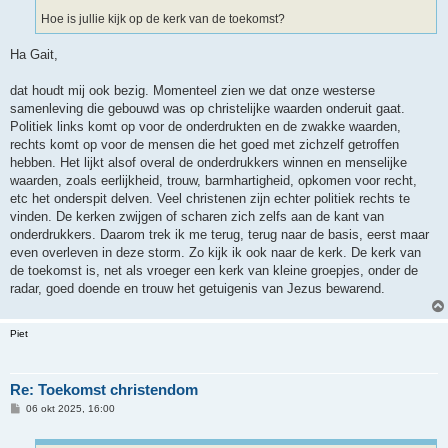
Hoe is jullie kijk op de kerk van de toekomst?
Ha Gait,
dat houdt mij ook bezig. Momenteel zien we dat onze westerse
samenleving die gebouwd was op christelijke waarden onderuit gaat.
Politiek links komt op voor de onderdrukten en de zwakke waarden,
rechts komt op voor de mensen die het goed met zichzelf getroffen
hebben. Het lijkt alsof overal de onderdrukkers winnen en menselijke
waarden, zoals eerlijkheid, trouw, barmhartigheid, opkomen voor recht,
etc het onderspit delven. Veel christenen zijn echter politiek rechts te
vinden. De kerken zwijgen of scharen zich zelfs aan de kant van
onderdrukkers. Daarom trek ik me terug, terug naar de basis, eerst maar
even overleven in deze storm. Zo kijk ik ook naar de kerk. De kerk van
de toekomst is, net als vroeger een kerk van kleine groepjes, onder de
radar, goed doende en trouw het getuigenis van Jezus bewarend.
Piet
Re: Toekomst christendom
B
06 okt 2025, 16:00
e
r
i