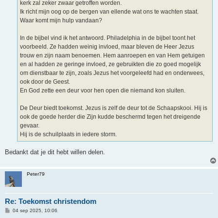
kerk zal zeker zwaar getroffen worden.
Ik richt mijn oog op de bergen van ellende wat ons te wachten staat.
Waar komt mijn hulp vandaan?
In de bijbel vind ik het antwoord. Philadelphia in de bijbel toont het
voorbeeld. Ze hadden weinig invloed, maar bleven de Heer Jezus
trouw en zijn naam benoemen. Hem aanroepen en van Hem getuigen
en al hadden ze geringe invloed, ze gebruikten die zo goed mogelijk
om dienstbaar te zijn, zoals Jezus het voorgeleefd had en onderwees,
ook door de Geest.
En God zette een deur voor hen open die niemand kon sluiten.
De Deur biedt toekomst. Jezus is zelf de deur tot de Schaapskooi. Hij is
ook de goede herder die Zijn kudde beschermd tegen het dreigende
gevaar.
Hij is de schuilplaats in iedere storm.
Bedankt dat je dit hebt willen delen.
Peter79
Re: Toekomst christendom
B
04 sep 2025, 10:06
e