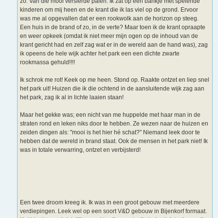
zo. Van die mooi versierde palen. Ik zat op een bankje met spelende
kinderen om mij heen en de krant die ik las viel op de grond. Ervoor
was me al opgevallen dat er een rookwolk aan de horizon op steeg.
Een huis in de brand of zo, in de verte? Maar toen ik de krant opraapte
en weer opkeek (omdat ik niet meer mijn ogen op de inhoud van de
krant gericht had en zelf zag wat er in de wereld aan de hand was), zag
ik opeens de hele wijk achter het park een een dichte zwarte
rookmassa gehuld!!!!
Ik schrok me rot! Keek op me heen. Stond op. Raakte ontzet en liep snel
het park uit! Huizen die ik die ochtend in de aansluitende wijk zag aan
het park, zag ik al in lichte laaien staan!
Maar het gekke was; een nicht van me huppelde met haar man in de
straten rond en leken niks door te hebben. Ze wezen naar de huizen en
zeiden dingen als: "mooi is het hier hé schat?" Niemand leek door te
hebben dat de wereld in brand staat. Ook de mensen in het park niet! Ik
was in totale verwarring, ontzet en verbijsterd!
Een twee droom kreeg ik. Ik was in een groot gebouw met meerdere
verdiepingen. Leek wel op een soort V&D gebouw in Bijenkorf formaat.