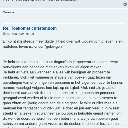
Gaitema
Re: Toekomst christendom
B
01 aug 2025, 01:00
e
r
Er komt mij steeds meer duidelijkheid over wat Godsvruchtig leven is en
i
nutteloos leven is, onder "gelovigen"
c
h
t
Je hebt er niks aan als je puur dogma's in je opneemt en onderstreept.
Vervolgens een bepaalde manier van leven wil eigen maken.
Je hebt er niets aan wanneer je alles wilt begrijpen en probeert te
verklaren. Ook niet wanneer je stapels van boeken gaat lezen om
opvattingen van stromingen en personen in het algemeen over te kunnen
nemen, weerlegd volgens hun kijk op de bijbel. Ook niet als je actief
deelneemt aan activiteiten die door christelijke groepen en personen
georganiseerd worden of in die commissies die het in leven roepen te
gaan zitten en ijverig daarin aan de slag gaat. Je wint er niks mee als
mensen het fantastisch vinden wat je doet en jou een veer in jouw reet
steekt en al zeker niet wanneer ze jou ook in betaalde dienst nemen om
dit werk te doen. Je wordt niet een beter mens als je dan boeken gaat
schrijven om anderen jouw visies uit de doeken te doen of fora vol plempt