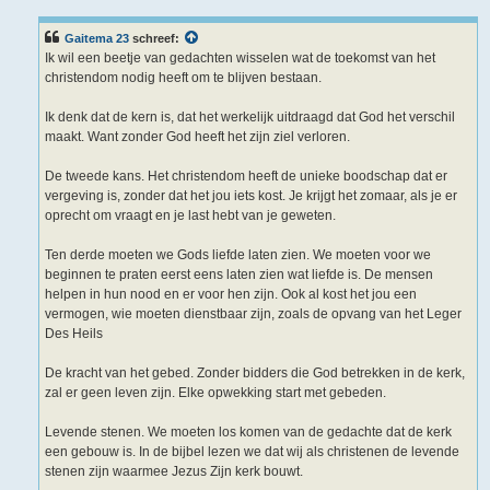
r
i
c
Gaitema 23
schreef:
h
Ik wil een beetje van gedachten wisselen wat de toekomst van het
t
christendom nodig heeft om te blijven bestaan.
Ik denk dat de kern is, dat het werkelijk uitdraagd dat God het verschil
maakt. Want zonder God heeft het zijn ziel verloren.
De tweede kans. Het christendom heeft de unieke boodschap dat er
vergeving is, zonder dat het jou iets kost. Je krijgt het zomaar, als je er
oprecht om vraagt en je last hebt van je geweten.
Ten derde moeten we Gods liefde laten zien. We moeten voor we
beginnen te praten eerst eens laten zien wat liefde is. De mensen
helpen in hun nood en er voor hen zijn. Ook al kost het jou een
vermogen, wie moeten dienstbaar zijn, zoals de opvang van het Leger
Des Heils
De kracht van het gebed. Zonder bidders die God betrekken in de kerk,
zal er geen leven zijn. Elke opwekking start met gebeden.
Levende stenen. We moeten los komen van de gedachte dat de kerk
een gebouw is. In de bijbel lezen we dat wij als christenen de levende
stenen zijn waarmee Jezus Zijn kerk bouwt.