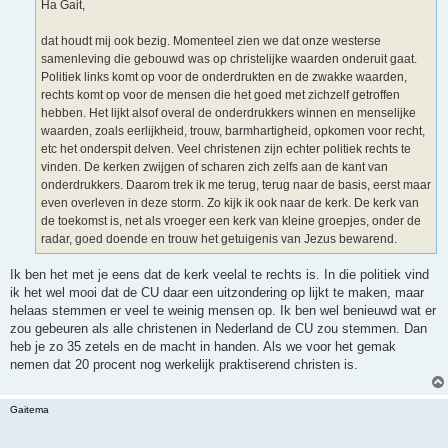
Ha Gait,
dat houdt mij ook bezig. Momenteel zien we dat onze westerse
samenleving die gebouwd was op christelijke waarden onderuit gaat.
Politiek links komt op voor de onderdrukten en de zwakke waarden,
rechts komt op voor de mensen die het goed met zichzelf getroffen
hebben. Het lijkt alsof overal de onderdrukkers winnen en menselijke
waarden, zoals eerlijkheid, trouw, barmhartigheid, opkomen voor recht,
etc het onderspit delven. Veel christenen zijn echter politiek rechts te
vinden. De kerken zwijgen of scharen zich zelfs aan de kant van
onderdrukkers. Daarom trek ik me terug, terug naar de basis, eerst maar
even overleven in deze storm. Zo kijk ik ook naar de kerk. De kerk van
de toekomst is, net als vroeger een kerk van kleine groepjes, onder de
radar, goed doende en trouw het getuigenis van Jezus bewarend.
Ik ben het met je eens dat de kerk veelal te rechts is. In die politiek vind
ik het wel mooi dat de CU daar een uitzondering op lijkt te maken, maar
helaas stemmen er veel te weinig mensen op. Ik ben wel benieuwd wat er
zou gebeuren als alle christenen in Nederland de CU zou stemmen. Dan
heb je zo 35 zetels en de macht in handen. Als we voor het gemak
nemen dat 20 procent nog werkelijk praktiserend christen is.
Gaitema