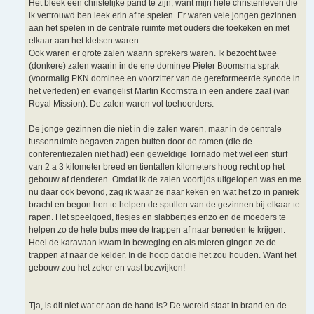
Het bleek een christelijke pand te zijn, want mijn hele christenleven die
ik vertrouwd ben leek erin af te spelen. Er waren vele jongen gezinnen
aan het spelen in de centrale ruimte met ouders die toekeken en met
elkaar aan het kletsen waren.
Ook waren er grote zalen waarin sprekers waren. Ik bezocht twee
(donkere) zalen waarin in de ene dominee Pieter Boomsma sprak
(voormalig PKN dominee en voorzitter van de gereformeerde synode in
het verleden) en evangelist Martin Koornstra in een andere zaal (van
Royal Mission). De zalen waren vol toehoorders.
De jonge gezinnen die niet in die zalen waren, maar in de centrale
tussenruimte begaven zagen buiten door de ramen (die de
conferentiezalen niet had) een geweldige Tornado met wel een sturf
van 2 a 3 kilometer breed en tientallen kilometers hoog recht op het
gebouw af denderen. Omdat ik de zalen voortijds uitgelopen was en me
nu daar ook bevond, zag ik waar ze naar keken en wat het zo in paniek
bracht en begon hen te helpen de spullen van de gezinnen bij elkaar te
rapen. Het speelgoed, flesjes en slabbertjes enzo en de moeders te
helpen zo de hele bubs mee de trappen af naar beneden te krijgen.
Heel de karavaan kwam in beweging en als mieren gingen ze de
trappen af naar de kelder. In de hoop dat die het zou houden. Want het
gebouw zou het zeker en vast bezwijken!
Tja, is dit niet wat er aan de hand is? De wereld staat in brand en de