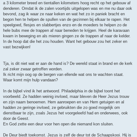
a 3 kilometer breed en tientallen kilometers hoog recht op het gebouw af
denderen. Omdat ik de zalen voortijds uitgelopen was en me nu daar ook
bevond, zag ik waar ze naar keken en wat het zo in paniek bracht en
begon hen te helpen de spullen van de gezinnen bij elkaar te rapen. Het
speelgoed, flesjes en slabbertjes enzo en de moeders te helpen zo de
hele bubs mee de trappen af naar beneden te krijgen. Heel de karavaan
kwam in beweging en als mieren gingen ze de trappen af naar de kelder.
In de hoop dat die het zou houden. Want het gebouw zou het zeker en
vast bezwijken!
Tja, is dit niet wat er aan de hand is? De wereld staat in brand en de kerk
zal zeker zwaar getroffen worden.
Ik richt mijn oog op de bergen van ellende wat ons te wachten staat.
Waar komt mijn hulp vandaan?
In de bijbel vind ik het antwoord. Philadelphia in de bijbel toont het
voorbeeld. Ze hadden weinig invloed, maar bleven de Heer Jezus trouw
en zijn naam benoemen. Hem aanroepen en van Hem getuigen en al
hadden ze geringe invloed, ze gebruikten die zo goed mogelijk om
dienstbaar te zijn, zoals Jezus het voorgeleefd had en onderwees, ook
door de Geest.
En God zette een deur voor hen open die niemand kon sluiten.
De Deur biedt toekomst. Jezus is zelf de deur tot de Schaapskooi. Hij is