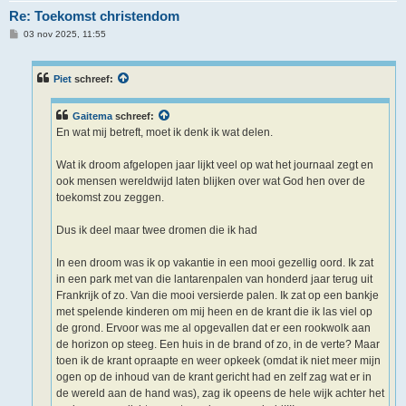
Re: Toekomst christendom
B
03 nov 2025, 11:55
e
r
i
c
Piet
schreef:
h
t
Gaitema
schreef:
En wat mij betreft, moet ik denk ik wat delen.
Wat ik droom afgelopen jaar lijkt veel op wat het journaal zegt en
ook mensen wereldwijd laten blijken over wat God hen over de
toekomst zou zeggen.
Dus ik deel maar twee dromen die ik had
In een droom was ik op vakantie in een mooi gezellig oord. Ik zat
in een park met van die lantarenpalen van honderd jaar terug uit
Frankrijk of zo. Van die mooi versierde palen. Ik zat op een bankje
met spelende kinderen om mij heen en de krant die ik las viel op
de grond. Ervoor was me al opgevallen dat er een rookwolk aan
de horizon op steeg. Een huis in de brand of zo, in de verte? Maar
toen ik de krant opraapte en weer opkeek (omdat ik niet meer mijn
ogen op de inhoud van de krant gericht had en zelf zag wat er in
de wereld aan de hand was), zag ik opeens de hele wijk achter het