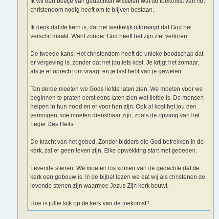
Ik wil een beetje van gedachten wisselen wat de toekomst van het
christendom nodig heeft om te blijven bestaan.
Ik denk dat de kern is, dat het werkelijk uitdraagd dat God het
verschil maakt. Want zonder God heeft het zijn ziel verloren.
De tweede kans. Het christendom heeft de unieke boodschap dat
er vergeving is, zonder dat het jou iets kost. Je krijgt het zomaar,
als je er oprecht om vraagt en je last hebt van je geweten.
Ten derde moeten we Gods liefde laten zien. We moeten voor we
beginnen te praten eerst eens laten zien wat liefde is. De mensen
helpen in hun nood en er voor hen zijn. Ook al kost het jou een
vermogen, wie moeten dienstbaar zijn, zoals de opvang van het
Leger Des Heils
De kracht van het gebed. Zonder bidders die God betrekken in de
kerk, zal er geen leven zijn. Elke opwekking start met gebeden.
Levende stenen. We moeten los komen van de gedachte dat de
kerk een gebouw is. In de bijbel lezen we dat wij als christenen de
levende stenen zijn waarmee Jezus Zijn kerk bouwt.
Hoe is jullie kijk op de kerk van de toekomst?