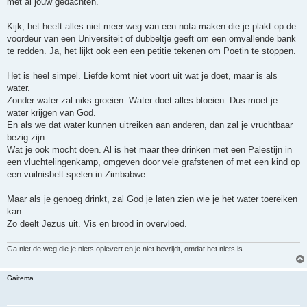
met al jouw gedachten.
Kijk, het heeft alles niet meer weg van een nota maken die je plakt op de
voordeur van een Universiteit of dubbeltje geeft om een omvallende bank
te redden. Ja, het lijkt ook een een petitie tekenen om Poetin te stoppen.
Het is heel simpel. Liefde komt niet voort uit wat je doet, maar is als
water.
Zonder water zal niks groeien. Water doet alles bloeien. Dus moet je
water krijgen van God.
En als we dat water kunnen uitreiken aan anderen, dan zal je vruchtbaar
bezig zijn.
Wat je ook mocht doen. Al is het maar thee drinken met een Palestijn in
een vluchtelingenkamp, omgeven door vele grafstenen of met een kind op
een vuilnisbelt spelen in Zimbabwe.
Maar als je genoeg drinkt, zal God je laten zien wie je het water toereiken
kan.
Zo deelt Jezus uit. Vis en brood in overvloed.
Ga niet de weg die je niets oplevert en je niet bevrijdt, omdat het niets is.
Gaitema