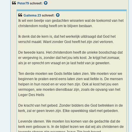
c
Peter79
schreef:
h
t
Gaitema 23
schreef:
Ik wil een beetje van gedachten wisselen wat de toekomst van het
christendom nodig heeft om te blijven bestaan.
Ik denk dat de kern is, dat het werkelijk uitdraagd dat God het
verschil maakt. Want zonder God heeft het zijn ziel verloren.
De tweede kans. Het christendom heeft de unieke boodschap dat
er vergeving is, zonder dat het jou iets kost. Je krijgt het zomaar,
als je er oprecht om vraagt en je last hebt van je geweten.
Ten derde moeten we Gods liefde laten zien. We moeten voor we
beginnen te praten eerst eens laten zien wat liefde is. De mensen
helpen in hun nood en er voor hen zijn. Ook al kost het jou een
vermogen, wie moeten dienstbaar zijn, zoals de opvang van het
Leger Des Heils
De kracht van het gebed. Zonder bidders die God betrekken in de
kerk, zal er geen leven zijn. Elke opwekking start met gebeden.
Levende stenen. We moeten los komen van de gedachte dat de
kerk een gebouw is. In de bijbel lezen we dat wij als christenen de