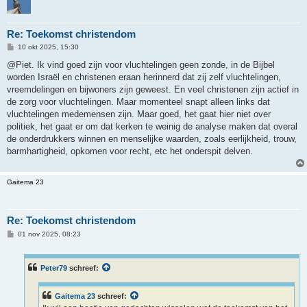
Re: Toekomst christendom
B
10 okt 2025, 15:30
e
r
@Piet. Ik vind goed zijn voor vluchtelingen geen zonde, in de Bijbel
i
worden Israël en christenen eraan herinnerd dat zij zelf vluchtelingen,
c
h
vreemdelingen en bijwoners zijn geweest. En veel christenen zijn actief in
t
de zorg voor vluchtelingen. Maar momenteel snapt alleen links dat
vluchtelingen medemensen zijn. Maar goed, het gaat hier niet over
politiek, het gaat er om dat kerken te weinig de analyse maken dat overal
de onderdrukkers winnen en menselijke waarden, zoals eerlijkheid, trouw,
barmhartigheid, opkomen voor recht, etc het onderspit delven.
Gaitema 23
Re: Toekomst christendom
B
01 nov 2025, 08:23
e
r
i
c
Peter79
schreef:
h
t
Gaitema 23
schreef: