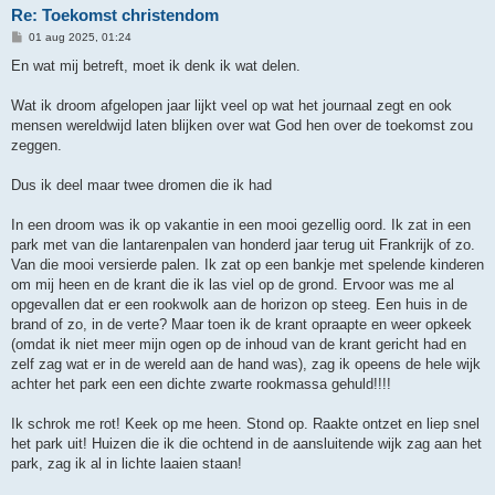
Re: Toekomst christendom
B
01 aug 2025, 01:24
e
r
En wat mij betreft, moet ik denk ik wat delen.
i
c
h
Wat ik droom afgelopen jaar lijkt veel op wat het journaal zegt en ook
t
mensen wereldwijd laten blijken over wat God hen over de toekomst zou
zeggen.
Dus ik deel maar twee dromen die ik had
In een droom was ik op vakantie in een mooi gezellig oord. Ik zat in een
park met van die lantarenpalen van honderd jaar terug uit Frankrijk of zo.
Van die mooi versierde palen. Ik zat op een bankje met spelende kinderen
om mij heen en de krant die ik las viel op de grond. Ervoor was me al
opgevallen dat er een rookwolk aan de horizon op steeg. Een huis in de
brand of zo, in de verte? Maar toen ik de krant opraapte en weer opkeek
(omdat ik niet meer mijn ogen op de inhoud van de krant gericht had en
zelf zag wat er in de wereld aan de hand was), zag ik opeens de hele wijk
achter het park een een dichte zwarte rookmassa gehuld!!!!
Ik schrok me rot! Keek op me heen. Stond op. Raakte ontzet en liep snel
het park uit! Huizen die ik die ochtend in de aansluitende wijk zag aan het
park, zag ik al in lichte laaien staan!