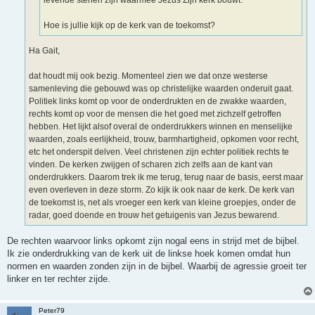
levende stenen zijn waarmee Jezus Zijn kerk bouwt.
Hoe is jullie kijk op de kerk van de toekomst?
Ha Gait,
dat houdt mij ook bezig. Momenteel zien we dat onze westerse
samenleving die gebouwd was op christelijke waarden onderuit gaat.
Politiek links komt op voor de onderdrukten en de zwakke waarden,
rechts komt op voor de mensen die het goed met zichzelf getroffen
hebben. Het lijkt alsof overal de onderdrukkers winnen en menselijke
waarden, zoals eerlijkheid, trouw, barmhartigheid, opkomen voor recht,
etc het onderspit delven. Veel christenen zijn echter politiek rechts te
vinden. De kerken zwijgen of scharen zich zelfs aan de kant van
onderdrukkers. Daarom trek ik me terug, terug naar de basis, eerst maar
even overleven in deze storm. Zo kijk ik ook naar de kerk. De kerk van
de toekomst is, net als vroeger een kerk van kleine groepjes, onder de
radar, goed doende en trouw het getuigenis van Jezus bewarend.
De rechten waarvoor links opkomt zijn nogal eens in strijd met de bijbel.
Ik zie onderdrukking van de kerk uit de linkse hoek komen omdat hun
normen en waarden zonden zijn in de bijbel. Waarbij de agressie groeit ter
linker en ter rechter zijde.
Peter79