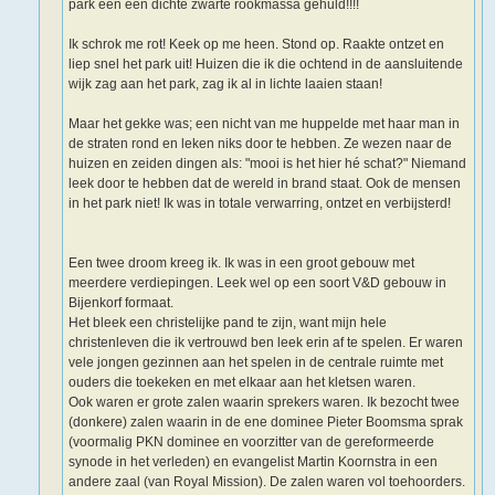
park een een dichte zwarte rookmassa gehuld!!!!
Ik schrok me rot! Keek op me heen. Stond op. Raakte ontzet en
liep snel het park uit! Huizen die ik die ochtend in de aansluitende
wijk zag aan het park, zag ik al in lichte laaien staan!
Maar het gekke was; een nicht van me huppelde met haar man in
de straten rond en leken niks door te hebben. Ze wezen naar de
huizen en zeiden dingen als: "mooi is het hier hé schat?" Niemand
leek door te hebben dat de wereld in brand staat. Ook de mensen
in het park niet! Ik was in totale verwarring, ontzet en verbijsterd!
Een twee droom kreeg ik. Ik was in een groot gebouw met
meerdere verdiepingen. Leek wel op een soort V&D gebouw in
Bijenkorf formaat.
Het bleek een christelijke pand te zijn, want mijn hele
christenleven die ik vertrouwd ben leek erin af te spelen. Er waren
vele jongen gezinnen aan het spelen in de centrale ruimte met
ouders die toekeken en met elkaar aan het kletsen waren.
Ook waren er grote zalen waarin sprekers waren. Ik bezocht twee
(donkere) zalen waarin in de ene dominee Pieter Boomsma sprak
(voormalig PKN dominee en voorzitter van de gereformeerde
synode in het verleden) en evangelist Martin Koornstra in een
andere zaal (van Royal Mission). De zalen waren vol toehoorders.