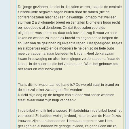
De jonge gezinnen die niet in die zalen waren, maar in de centrale
tussenruimte begaven zagen buiten door de ramen (die de
conferentiezalen niet had) een geweldige Tornado met wel een
sturf van 2 a 3 kilometer breed en tientallen kilometers hoog recht
op het gebouw af denderen. Omdat ik de zalen voortijds
uitgelopen was en me nu daar ook bevond, zag ik waar ze naar
keken en wat het zo in paniek bracht en begon hen te helpen de
spullen van de gezinnen bij elkaar te rapen. Het speelgoed, flesjes
en slabbertjes enzo en de moeders te helpen zo de hele bubs
mee de trappen af naar beneden te krijgen. Heel de karavaan
kwam in beweging en als mieren gingen ze de trappen af naar de
kelder. In de hoop dat die het zou houden. Want het gebouw zou
het zeker en vast bezwijken!
Tja, is dit niet wat er aan de hand is? De wereld staat in brand en
de kerk zal zeker zwaar getroffen worden.
Ik richt mijn oog op de bergen van ellende wat ons te wachten
staat. Waar komt mijn hulp vandaan?
In de bijbel vind ik het antwoord. Philadelphia in de bijbel toont het
voorbeeld. Ze hadden weinig invloed, maar bleven de Heer Jezus
trouw en zijn naam benoemen. Hem aanroepen en van Hem
getuigen en al hadden ze geringe invloed, ze gebruikten die zo