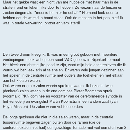
Maar het gekke was; een nicht van me huppelde met haar man in de
straten rond en leken niks door te hebben. Ze wezen naar de huizen en
zeiden dingen als: "mooi is het hier hé schat?" Niemand leek door te
hebben dat de wereld in brand staat. Ook de mensen in het park niet! Ik
was in totale verwarring, ontzet en verbijsterd!
Een twee droom kreeg ik. Ik was in een groot gebouw met meerdere
verdiepingen. Leek wel op een soort V&D gebouw in Bijenkorf formaat.
Het bleek een christelijke pand te zijn, want mijn hele christenleven die ik
vertrouwd ben leek erin af te spelen. Er waren vele jongen gezinnen aan
het spelen in de centrale ruimte met ouders die toekeken en met elkaar
aan het kletsen waren.
Ook waren er grote zalen waarin sprekers waren. Ik bezocht twee
(donkere) zalen waarin in de ene dominee Pieter Boomsma sprak
(voormalig PKN dominee en voorzitter van de gereformeerde synode in
het verleden) en evangelist Martin Koornstra in een andere zaal (van
Royal Mission). De zalen waren vol toehoorders.
De jonge gezinnen die niet in die zalen waren, maar in de centrale
tussenruimte begaven zagen buiten door de ramen (die de
conferentiezalen niet had) een geweldige Tornado met wel een sturf van 2