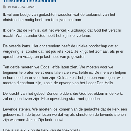
Toekomst christendom
B
19 mar 2024, 08:46
e
r
Ik wil een beetje van gedachten wisselen wat de toekomst van het
i
christendom nodig heeft om te blijven bestaan.
c
h
t
Ik denk dat de kern is, dat het werkelijk uitdraagd dat God het verschil
maakt. Want zonder God heeft het zijn ziel verloren.
De tweede kans. Het christendom heeft de unieke boodschap dat er
vergeving is, zonder dat het jou iets kost. Je krijgt het zomaar, als je er
oprecht om vraagt en je last hebt van je geweten.
Ten derde moeten we Gods liefde laten zien. We moeten voor we
beginnen te praten eerst eens laten zien wat liefde is. De mensen helpen
in hun nood en er voor hen zijn. Ook al kost het jou een vermogen, wie
moeten dienstbaar zijn, zoals de opvang van het Leger Des Heils
De kracht van het gebed. Zonder bidders die God betrekken in de kerk,
zal er geen leven zijn. Elke opwekking start met gebeden.
Levende stenen. We moeten los komen van de gedachte dat de kerk een
gebouw is. In de bijbel lezen we dat wij als christenen de levende stenen
zijn waarmee Jezus Zijn kerk bouwt.
Hoe is jullie kijk op de kerk van de toekomst?