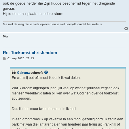
ook de goede herder die Zijn kudde beschermd tegen het dreigende
gevaar.
Hij is de schuilplaats in iedere storm.
Ga niet de weg die je niets oplevert en je niet bevrijdt, omdat het niets is.
Piet
Re: Toekomst christendom
B
01 sep 2025, 22:13
e
r
i
c
Gaitema
schreef:
h
En wat mij betreft, moet ik denk ik wat delen.
t
Wat ik droom afgelopen jaar lijkt veel op wat het journaal zegt en ook
mensen wereldwijd laten blijken over wat God hen over de toekomst
zou zeggen.
Dus ik deel maar twee dromen die ik had
In een droom was ik op vakantie in een mooi gezellig oord. Ik zat in een
park met van die lantarenpalen van honderd jaar terug uit Frankrijk of