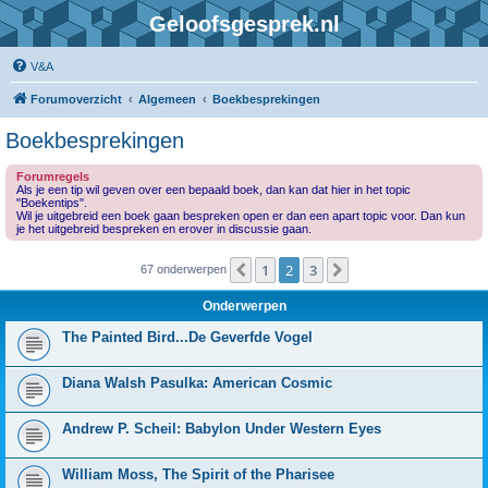
Geloofsgesprek.nl
V&A
Forumoverzicht
Algemeen
Boekbesprekingen
Boekbesprekingen
Forumregels
Als je een tip wil geven over een bepaald boek, dan kan dat hier in het topic
"Boekentips".
Wil je uitgebreid een boek gaan bespreken open er dan een apart topic voor. Dan kun
je het uitgebreid bespreken en erover in discussie gaan.
1
2
3
Vorige
Volgende
67 onderwerpen
Onderwerpen
The Painted Bird...De Geverfde Vogel
Diana Walsh Pasulka: American Cosmic
Andrew P. Scheil: Babylon Under Western Eyes
William Moss, The Spirit of the Pharisee