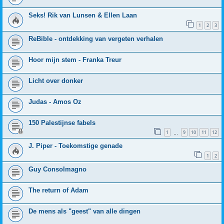
Seks! Rik van Lunsen & Ellen Laan
1
2
3
ReBible - ontdekking van vergeten verhalen
Hoor mijn stem - Franka Treur
Licht over donker
Judas - Amos Oz
150 Palestijnse fabels
1
9
10
11
12
…
J. Piper - Toekomstige genade
1
2
Guy Consolmagno
The return of Adam
De mens als "geest" van alle dingen