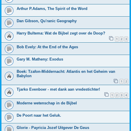
Arthur P.Adams, The Spirit of the Word
Dan Gibson, Qu'ranic Geography
Harry Bultema: Wat de Bijbel zegt over de Doop?
1
2
3
Bob Evely: At the End of the Ages
Gary M. Matheny: Exodus
Boek: Tzafon-Middernacht: Atlantis en het Geheim van
Babylon
1
2
Tjarko Evenboer - met dank aan vredestichter!
1
2
3
4
Moderne wetenschap in de Bijbel
De Poort naar het Geluk.
Glorie - Payricia Jozef Uitgever De Geus